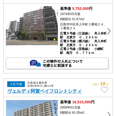
基準価
5,752,000
円
1974年05月築
6階部分 51.67m2
広島市中区舟入中町２番地２４、
２番地２３
広電６号線（江波線） 舟入本町
駅 北東方 ０．２２ｋｍ
広電８号線（横川線） 舟入本町
駅 北東方 ０．２２ｋｍ
広電２号線（宮島線） 小網町
駅 南方 ０．７７ｋｍ
18
広島地方裁判所
入札可能
※残り
日
令和08年(ケ)第13号
ヴェルディ阿賀ベイフロントシティ
基準価
16,515,000
円
2009年01月築
6階部分 91.05m2