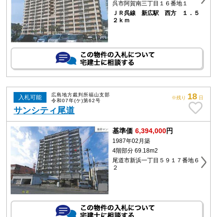
呉市阿賀南三丁目１６番地１
ＪＲ呉線 新広駅 西方 １．５
２ｋｍ
18
広島地方裁判所福山支部
入札可能
※残り
日
令和07年(ケ)第62号
サンシティ尾道
基準価
6,394,000
円
1987年02月築
4階部分 69.18m2
尾道市新浜一丁目５９１７番地６
２