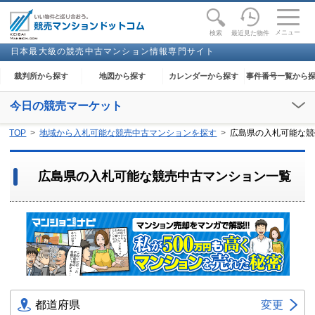
toggle
naviga
メニュー
最近見た物件
検索
日本最大級の競売中古マンション情報専門サイト
裁判所から探す
地図から探す
カレンダーから探す
事件番号一覧から
今日の競売マーケット
【2026年08月07日(金)】
TOP
地域から入札可能な競売中古マンションを探す
広島県の入札可能な競
閲覧開始：
下妻
、
足利
、
大田原
、
奈良
、
和歌山
、
金沢
、
能代
、
高知
広島県の入札可能な競売中古マンション一覧
都道府県
変更