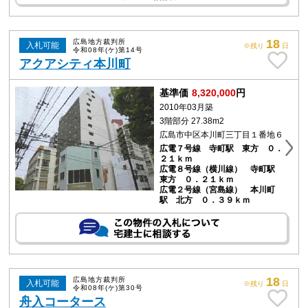
18
広島地方裁判所
入札可能
※残り
日
令和08年(ケ)第14号
アクアシティ本川町
基準価
8,320,000
円
2010年03月築
3階部分 27.38m2
広島市中区本川町三丁目１番地６
広電７号線 寺町駅 東方 ０．
２１ｋｍ
広電８号線（横川線） 寺町駅
東方 ０．２１ｋｍ
広電２号線（宮島線） 本川町
駅 北方 ０．３９ｋｍ
18
広島地方裁判所
入札可能
※残り
日
令和08年(ケ)第30号
舟入コータース