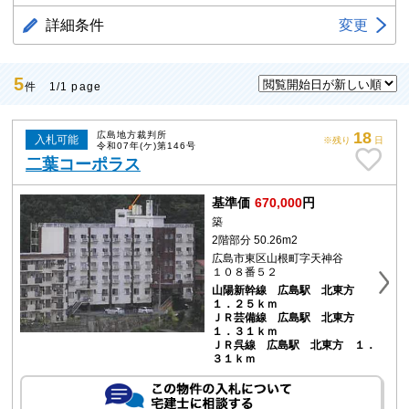
詳細条件
変更
5
件 1/1 page
18
広島地方裁判所
入札可能
※残り
日
令和07年(ケ)第146号
二葉コーポラス
基準価
670,000
円
築
2階部分 50.26m2
広島市東区山根町字天神谷
１０８番５２
山陽新幹線 広島駅 北東方
１．２５ｋｍ
ＪＲ芸備線 広島駅 北東方
１．３１ｋｍ
ＪＲ呉線 広島駅 北東方 １．
３１ｋｍ