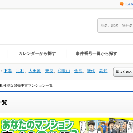
Q&A
カレンダーから探す
事件番号一覧から探す
：
下妻
、
足利
、
大田原
、
奈良
、
和歌山
、
金沢
、
能代
、
高知
札可能な競売中古マンション一覧
一覧