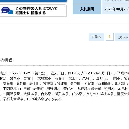
入札期間
2026年08月20
1
« 前へ
次へ »
県の特色
積は、15,275.01km²（第2位）。総人口は、約126万人（2017年5月1日）。平
村は、盛岡市、宮古市、大船渡市、花巻市、北上市、久慈市、遠野市、一関市、陸
：雫石町 - 葛巻町 - 岩手町、紫波郡：紫波町 - 矢巾町、和賀郡：西和賀町、胆
、下閉伊郡：山田町 - 岩泉町 - 田野畑村 - 普代村、九戸郡：軽米町 - 野田村 - 
、一関温泉郷、大沢温泉、台温泉、瀬美温泉、鉛温泉、みちのく城址温泉、新安比
、雫石高倉温泉、山の神温泉などがある。