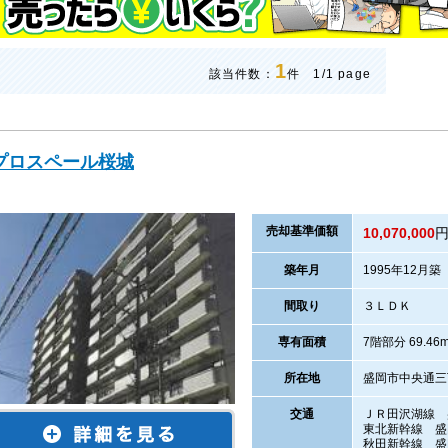
1
該当件数：
件 1/1 page
プロスペール桜城
売却
基準価
額
10,070,000
築年月
1995年12月築
間取り
３ＬＤＫ
専有面積
7階部分 69.46
所在地
盛岡市中央通三
交通
ＪＲ田沢湖線 
東北新幹線 盛
秋田新幹線 盛