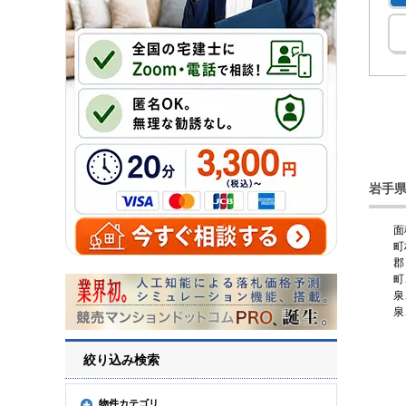
岩手
面
町
郡
町
泉
泉
絞り込み検索
物件カテゴリ