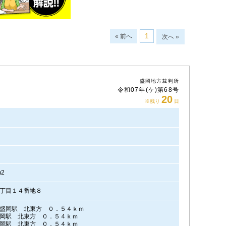
1
« 前へ
次へ »
盛岡地方裁判所
令和07年(ケ)第68号
20
※残り
日
円
m2
丁目１４番地８
盛岡駅 北東方 ０．５４ｋｍ
岡駅 北東方 ０．５４ｋｍ
岡駅 北東方 ０．５４ｋｍ