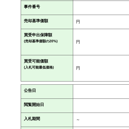
事件番号
売却基準価額
円
買受申出保障額
(売却基準価額の20%)
円
買受可能価額
(入札可能最低価格)
円
公告日
閲覧開始日
入札期間
～