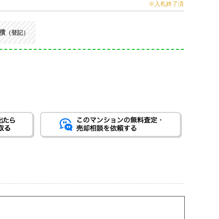
※入札終了済
積
（登記）