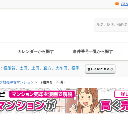
Q&A
カレンダーから探す
事件番号一覧から探す
：
横須賀
、
太田
、
上田
、
直方
、
大牟田
、
横手
ブ競売中古マンション
（物件名 不明）