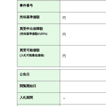
事件番号
売却基準価額
円
買受申出保障額
(売却基準価額の20%)
円
買受可能価額
(入札可能最低価格)
円
公告日
閲覧開始日
入札期間
～