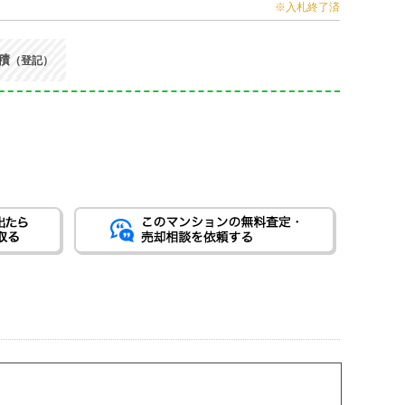
※入札終了済
積
（登記）