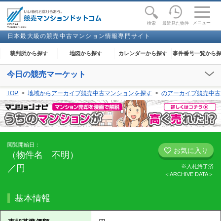
toggle
naviga
メニュー
最近見た物件
検索
日本最大級の競売中古マンション情報専門サイト
裁判所から探す
地図から探す
カレンダーから探す
事件番号一覧から
今日の競売マーケット
【2026年08月08日(土)】
TOP
地域からアーカイブ競売中古マンションを探す
のアーカイブ競売中古
閲覧開始：-
閲覧開始日：
お気に入り
（物件名 不明）
／円
※入札終了済
＜ARCHIVE DATA＞
基本情報