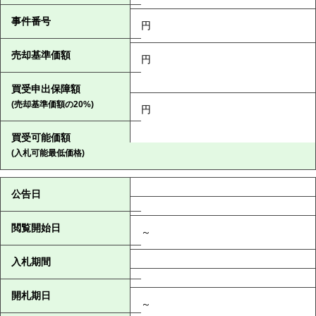
事件番号
円
売却基準価額
円
買受申出保障額
(売却基準価額の20%)
円
買受可能価額
(入札可能最低価格)
公告日
閲覧開始日
～
入札期間
開札期日
～