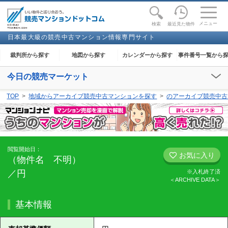
toggle
naviga
メニュー
最近見た物件
検索
日本最大級の競売中古マンション情報専門サイト
裁判所から探す
地図から探す
カレンダーから探す
事件番号一覧から
今日の競売マーケット
【2026年08月09日(日)】
TOP
地域からアーカイブ競売中古マンションを探す
のアーカイブ競売中古
閲覧開始：-
閲覧開始日：
お気に入り
（物件名 不明）
／円
※入札終了済
＜ARCHIVE DATA＞
基本情報