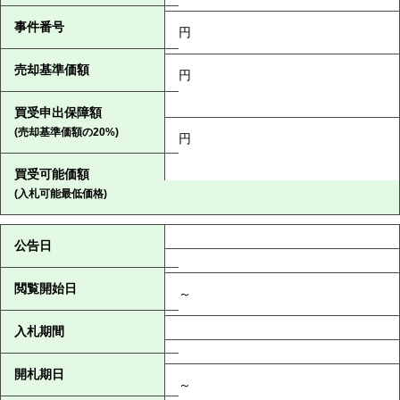
事件番号
円
売却基準価額
円
買受申出保障額
(売却基準価額の20%)
円
買受可能価額
(入札可能最低価格)
公告日
閲覧開始日
～
入札期間
開札期日
～