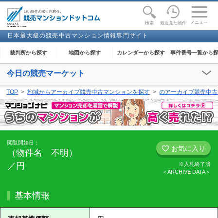
toggle
naviga
メニュー
最近見た物件
検索
日本最大級の競売中古マンション情報専門サイト
裁判所から探す
地図から探す
カレンダーから探す
事件番号一覧から
今日の競売マーケット
【2026年08月09日(日)】
TOP
地域からアーカイブ競売中古マンションを探す
のアーカイブ競売中古
閲覧開始：-
閲覧開始日：
お気に入り
（物件名 不明）
／円
※入札終了済
＜ARCHIVE DATA＞
基本情報