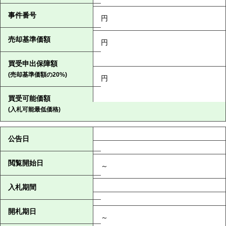
事件番号
円
売却基準価額
円
買受申出保障額
(売却基準価額の20%)
円
買受可能価額
(入札可能最低価格)
公告日
閲覧開始日
～
入札期間
開札期日
～