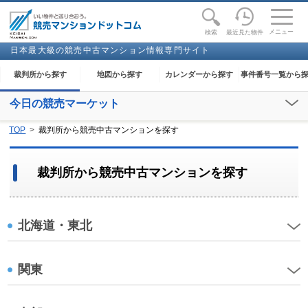
toggle
naviga
メニュー
最近見た物件
検索
日本最大級の競売中古マンション情報専門サイト
裁判所から探す
地図から探す
カレンダーから探す
事件番号一覧から
今日の競売マーケット
【2026年08月08日(土)】
TOP
裁判所から競売中古マンションを探す
閲覧開始：-
裁判所から競売中古マンションを探す
北海道・東北
関東