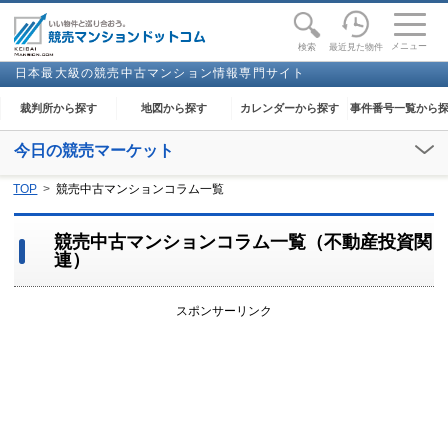
toggle
naviga
メニュー
最近見た物件
検索
日本最大級の競売中古マンション情報専門サイト
裁判所から探す
地図から探す
カレンダーから探す
事件番号一覧から
今日の競売マーケット
【2026年08月09日(日)】
TOP
競売中古マンションコラム一覧
閲覧開始：-
競売中古マンションコラム一覧（不動産投資関
連）
スポンサーリンク