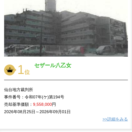
1
セザール八乙女
位
仙台地方裁判所
事件番号：
令和07年(ケ)第194号
売却基準価額：
9,558,000
円
2026年08月25日～2026年09月01日
>>詳細をみる