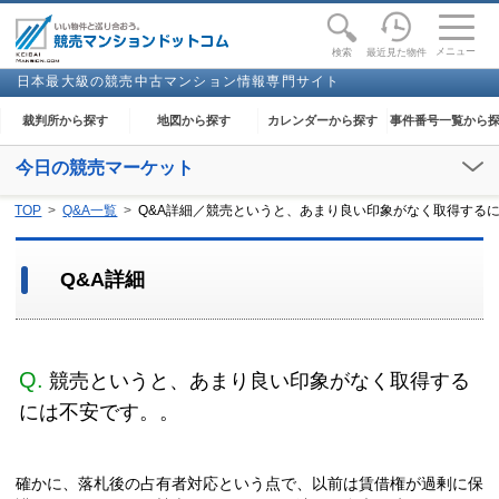
toggle
naviga
メニュー
最近見た物件
検索
日本最大級の競売中古マンション情報専門サイト
裁判所から探す
地図から探す
カレンダーから探す
事件番号一覧から
今日の競売マーケット
【2026年08月08日(土)】
TOP
Q&A一覧
Q&A詳細／競売というと、あまり良い印象がなく取得する
閲覧開始：-
Q&A詳細
Q.
競売というと、あまり良い印象がなく取得する
には不安です。。
確かに、落札後の占有者対応という点で、以前は賃借権が過剰に保