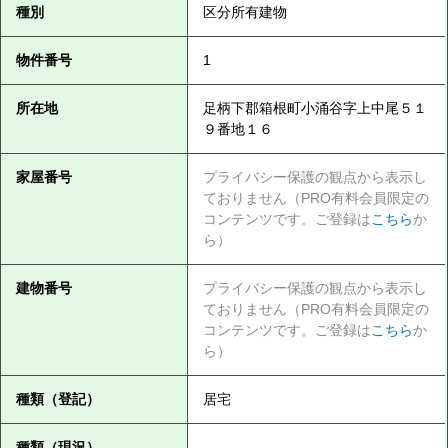
種別
区分所有建物
物件番号
1
所在地
足柄下郡箱根町小涌谷字上中尾５１
９番地１６
家屋番号
プライバシー保護の観点から表示し
ておりません（PRO有料会員限定の
コンテンツです。ご登録は
こちら
か
ら）
建物番号
プライバシー保護の観点から表示し
ておりません（PRO有料会員限定の
コンテンツです。ご登録は
こちら
か
ら）
種類（登記）
居宅
種類（現況）