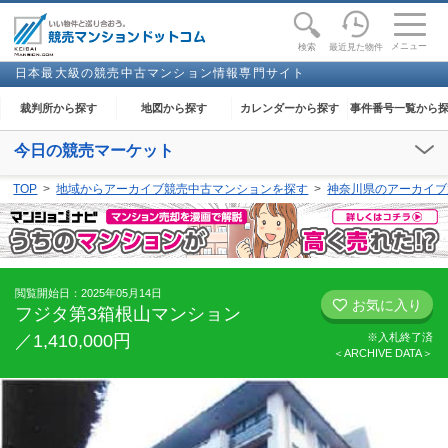
toggle
naviga
メニュー
最近見た物件
検索
日本最大級の競売中古マンション情報専門サイト
裁判所から探す
地図から探す
カレンダーから探す
事件番号一覧から
今日の競売マーケット
【2026年08月07日(金)】
TOP
地域からアーカイブ競売中古マンションを探す
神奈川県のアーカイブ
閲覧開始：
下妻
、
足利
、
大田原
、
奈良
、
和歌山
、
金沢
、
能代
、
高知
閲覧開始日：2025年05月14日
お気に入り
フジタ第3箱根山マンション
／1,410,000円
※入札終了済
＜ARCHIVE DATA＞