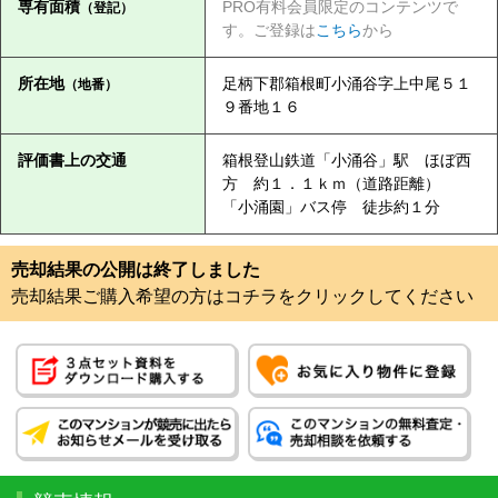
専有面積
PRO有料会員限定のコンテンツで
（登記）
す。ご登録は
こちら
から
所在地
足柄下郡箱根町小涌谷字上中尾５１
（地番）
９番地１６
評価書上の交通
箱根登山鉄道「小涌谷」駅 ほぼ西
方 約１．１ｋｍ（道路距離）
「小涌園」バス停 徒歩約１分
売却結果の公開は終了しました
売却結果ご購入希望の方はコチラをクリックしてください