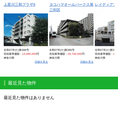
上星川三和プラザII
ヨコハマオールパークス第
レイディアン
三街区
令和07年(ケ)第396号
令和07年(ケ)第386号
令和07年(ケ)第39
売却基準価額：
13,080,000
円
売却基準価額：
26,740,000
円
売却基準価額：
21,
神奈川県
神奈川県
神奈川県
詳細を見る
詳細を見る
最近見た物件
最近見た物件はありません