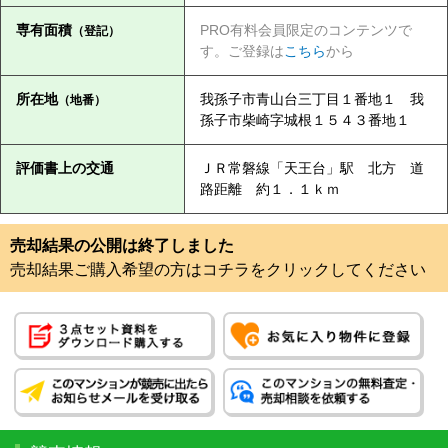
専有面積
PRO有料会員限定のコンテンツで
（登記）
す。ご登録は
こちら
から
所在地
我孫子市青山台三丁目１番地１ 我
（地番）
孫子市柴崎字城根１５４３番地１
評価書上の交通
ＪＲ常磐線「天王台」駅 北方 道
路距離 約１．１ｋｍ
売却結果の公開は終了しました
売却結果ご購入希望の方はコチラをクリックしてください