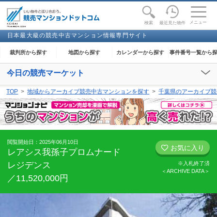
toggle
naviga
メニュー
最近見た物件
検索
日本最大級の競売中古マンション情報専門サイト
裁判所から探す
地図から探す
カレンダーから探す
事件番号一覧から
今日の競売マーケット
【2026年08月07日(金)】
TOP
地域からアーカイブ競売中古マンションを探す
千葉県のアーカイブ競
閲覧開始：
下妻
、
足利
、
大田原
、
奈良
、
和歌山
、
金沢
、
能代
、
高知
閲覧開始日：2025年06月10日
お気に入り
レアシス我孫子プロムナード
レジデンス
※入札終了済
＜ARCHIVE DATA＞
／11,520,000円