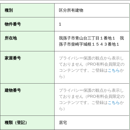
種別
区分所有建物
物件番号
1
所在地
我孫子市青山台三丁目１番地１ 我
孫子市柴崎字城根１５４３番地１
家屋番号
プライバシー保護の観点から表示し
ておりません（PRO有料会員限定の
コンテンツです。ご登録は
こちら
か
ら）
建物番号
プライバシー保護の観点から表示し
ておりません（PRO有料会員限定の
コンテンツです。ご登録は
こちら
か
ら）
種類（登記）
居宅