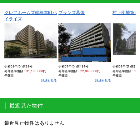
クレアホームズ船橋本町ハ
ブランズ幕張
村上団地第2―
イライズ
令和08年(ケ)第28号
令和07年(ケ)第434号
令和07年(ヌ)第14
売却基準価額：
31,180,000
円
売却基準価額：
22,840,000
円
売却基準価額：
220
千葉県
千葉県
千葉県
詳細を見る
詳細を見る
最近見た物件
最近見た物件はありません