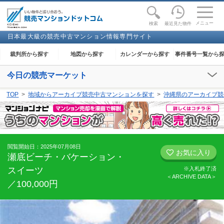
toggle
naviga
メニュー
最近見た物件
検索
日本最大級の競売中古マンション情報専門サイト
裁判所から探す
地図から探す
カレンダーから探す
事件番号一覧から
今日の競売マーケット
【2026年08月08日(土)】
TOP
地域からアーカイブ競売中古マンションを探す
沖縄県のアーカイブ競
閲覧開始：-
閲覧開始日：2025年07月08日
お気に入り
瀬底ビーチ・バケーション・
スイーツ
※入札終了済
＜ARCHIVE DATA＞
／100,000円