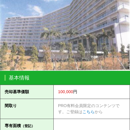
基本情報
売却基準価額
100,000
円
間取り
PRO有料会員限定のコンテンツで
す。ご登録は
こちら
から
専有面積
（登記）