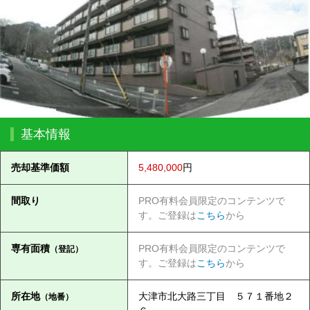
基本情報
売却基準価額
5,480,000
円
間取り
PRO有料会員限定のコンテンツで
す。ご登録は
こちら
から
専有面積
PRO有料会員限定のコンテンツで
（登記）
す。ご登録は
こちら
から
所在地
大津市北大路三丁目 ５７１番地２
（地番）