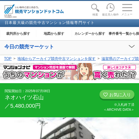
toggle
naviga
メニュー
最近見た物件
検索
日本最大級の競売中古マンション情報専門サイト
裁判所から探す
地図から探す
カレンダーから探す
事件番号一覧から
今日の競売マーケット
【2026年08月08日(土)】
TOP
地域からアーカイブ競売中古マンションを探す
滋賀県のアーカイブ競
閲覧開始：-
閲覧開始日：2025年07月08日
お気に入り
ネオハイツ石山
／5,480,000円
※入札終了済
＜ARCHIVE DATA＞