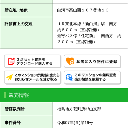
所在地
白河市高山西１６７番地１３
（地番）
評価書上の交通
ＪＲ東北本線「新白河」駅 南方
約８００ｍ（直線距離）
最寄バス停「住宅前」 南西方 約
３００ｍ（直線距離）
競売情報
管轄裁判所
福島地方裁判所郡山支部
事件番号
令和07年(ヌ)第19号