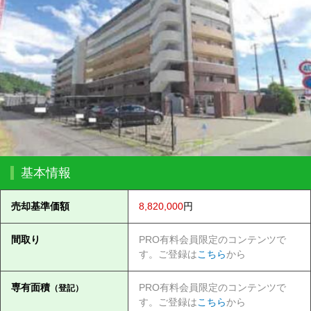
基本情報
売却基準価額
8,820,000
円
間取り
PRO有料会員限定のコンテンツで
す。ご登録は
こちら
から
専有面積
PRO有料会員限定のコンテンツで
（登記）
す。ご登録は
こちら
から