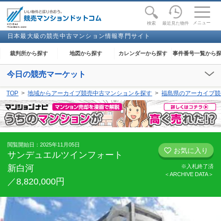
toggle
naviga
メニュー
最近見た物件
検索
日本最大級の競売中古マンション情報専門サイト
裁判所から探す
地図から探す
カレンダーから探す
事件番号一覧から
今日の競売マーケット
【2026年08月09日(日)】
TOP
地域からアーカイブ競売中古マンションを探す
福島県のアーカイブ競
閲覧開始：-
閲覧開始日：2025年11月05日
お気に入り
サンデュエルツインフォート
新白河
※入札終了済
＜ARCHIVE DATA＞
／8,820,000円