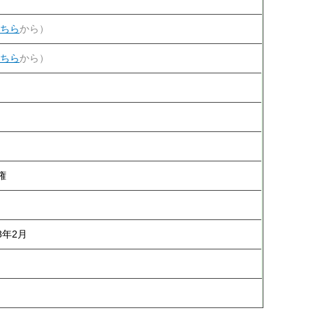
ちら
から）
ちら
から）
権
8年2月