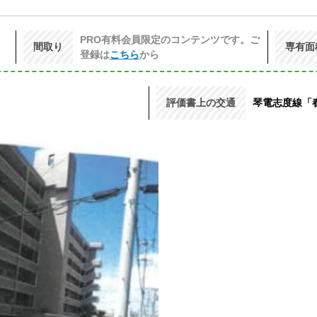
PRO有料会員限定のコンテンツです。ご
間取り
専有面
登録は
こちら
から
評価書上の交通
琴電志度線「