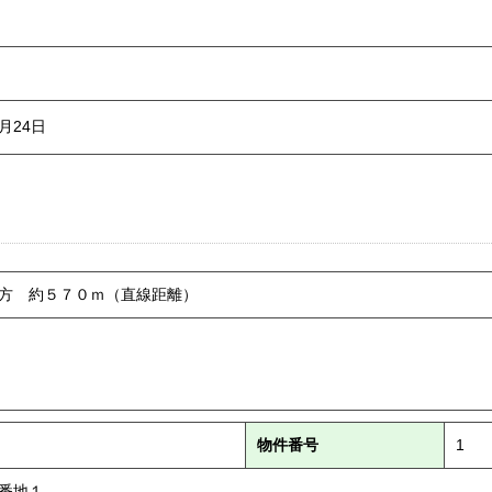
2月24日
方 約５７０ｍ（直線距離）
物件番号
1
番地１