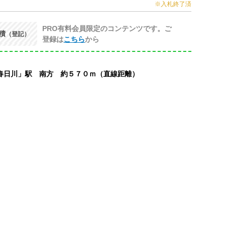
※入札終了済
PRO有料会員限定のコンテンツです。ご
積
（登記）
登録は
こちら
から
春日川」駅 南方 約５７０ｍ（直線距離）