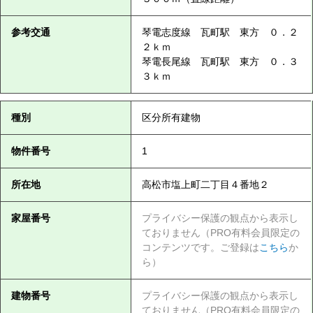
参考交通
琴電志度線 瓦町駅 東方 ０．２
２ｋｍ
琴電長尾線 瓦町駅 東方 ０．３
３ｋｍ
種別
区分所有建物
物件番号
1
所在地
高松市塩上町二丁目４番地２
家屋番号
プライバシー保護の観点から表示し
ておりません（PRO有料会員限定の
コンテンツです。ご登録は
こちら
か
ら）
建物番号
プライバシー保護の観点から表示し
ておりません（PRO有料会員限定の