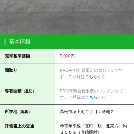
基本情報
売却基準価額
5,000
円
間取り
PRO有料会員限定のコンテンツで
す。ご登録は
こちら
から
専有面積
PRO有料会員限定のコンテンツで
（登記）
す。ご登録は
こちら
から
所在地
高松市塩上町二丁目４番地２
（地番）
評価書上の交通
琴電琴平線「瓦町」駅 北東方 約
３００ｍ（直線距離）