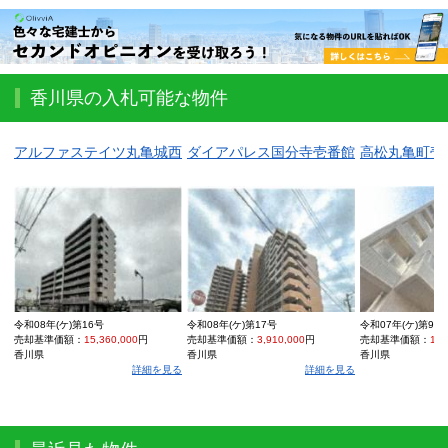
香川県の入札可能な物件
アルファステイツ丸亀城西
ダイアパレス国分寺壱番館
高松丸亀町壱
令和08年(ケ)第16号
令和08年(ケ)第17号
令和07年(ケ)第97
売却基準価額：
15,360,000
円
売却基準価額：
3,910,000
円
売却基準価額：
14,
香川県
香川県
香川県
詳細を見る
詳細を見る