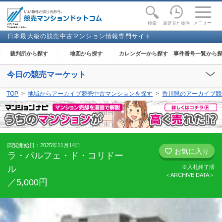
toggle
naviga
メニュー
最近見た物件
検索
日本最大級の競売中古マンション情報専門サイト
裁判所から探す
地図から探す
カレンダーから探す
事件番号一覧から
今日の競売マーケット
【2026年08月07日(金)】
TOP
地域からアーカイブ競売中古マンションを探す
香川県のアーカイブ競
閲覧開始：
下妻
、
足利
、
大田原
、
奈良
、
和歌山
、
金沢
、
能代
、
高知
閲覧開始日：2025年11月14日
お気に入り
ラ・パルフェ・ド・コリドー
ル
※入札終了済
＜ARCHIVE DATA＞
／5,000円