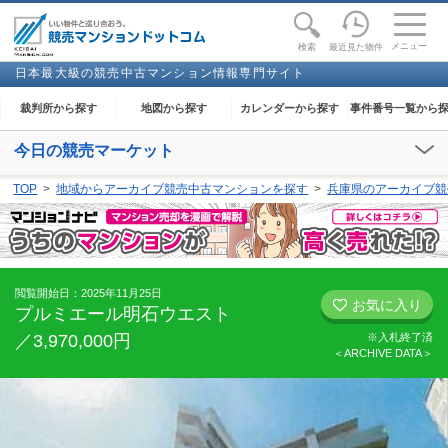
toggle
naviga
メニュー
最近見た物件
検索
日本最大級の競売中古マンション情報専門サイト
裁判所から探す
地図から探す
カレンダーから探す
事件番号一覧から
今日の競売マーケット
【2026年08月07日(金)】
TOP
地域からアーカイブ競売中古マンションを探す
兵庫県のアーカイブ競
閲覧開始：
下妻
、
足利
、
大田原
、
奈良
、
和歌山
、
金沢
、
能代
、
高知
閲覧開始日：2025年11月25日
お気に入り
プルミエール明石ウエスト
／3,970,000円
※入札終了済
＜ARCHIVE DATA＞