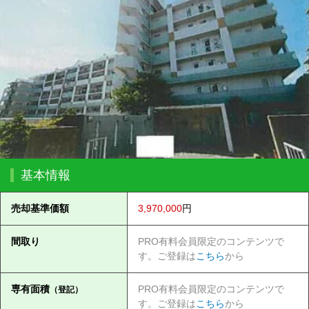
基本情報
売却基準価額
3,970,000
円
間取り
PRO有料会員限定のコンテンツで
す。ご登録は
こちら
から
専有面積
PRO有料会員限定のコンテンツで
（登記）
す。ご登録は
こちら
から