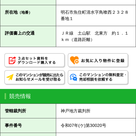
所在地
明石市魚住町清水字鳥喰西２３２８
（地番）
番地１
評価書上の交通
ＪＲ線 土山駅 北東方 約１．１
ｋｍ（道路距離）
競売情報
管轄裁判所
神戸地方裁判所
事件番号
令和07年(ケ)第30020号