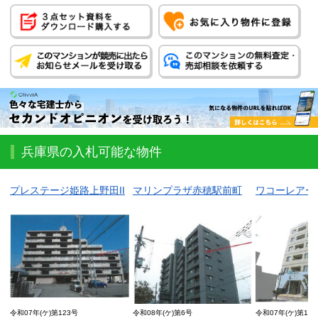
兵庫県の入札可能な物件
プレステージ姫路上野田II
マリンプラザ赤穂駅前町
ワコーレアー
令和07年(ケ)第123号
令和08年(ケ)第6号
令和07年(ケ)第12