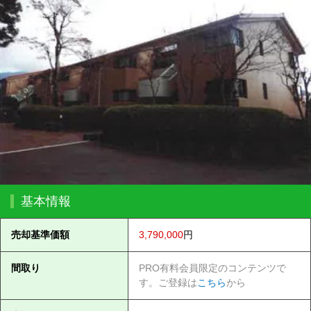
基本情報
売却基準価額
3,790,000
円
間取り
PRO有料会員限定のコンテンツで
す。ご登録は
こちら
から