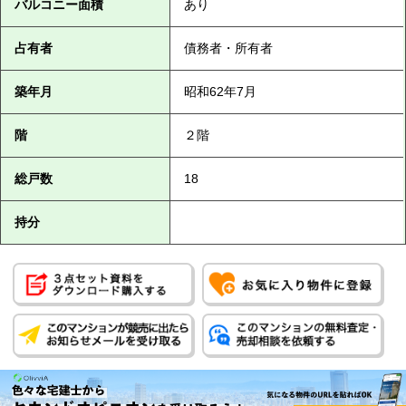
バルコニー面積
あり
占有者
債務者・所有者
築年月
昭和62年7月
階
２階
総戸数
18
持分