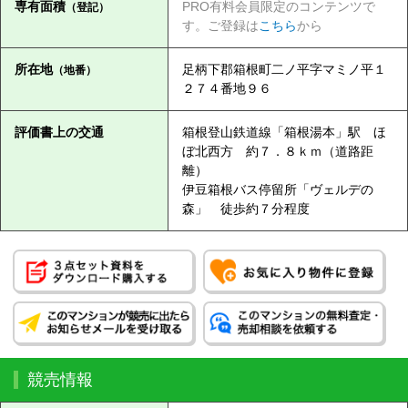
専有面積
PRO有料会員限定のコンテンツで
（登記）
す。ご登録は
こちら
から
所在地
足柄下郡箱根町二ノ平字マミノ平１
（地番）
２７４番地９６
評価書上の交通
箱根登山鉄道線「箱根湯本」駅 ほ
ぼ北西方 約７．８ｋｍ（道路距
離）
伊豆箱根バス停留所「ヴェルデの
森」 徒歩約７分程度
競売情報