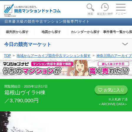
toggle
naviga
メニュー
最近見た物件
検索
日本最大級の競売中古マンション情報専門サイト
裁判所から探す
地図から探す
カレンダーから探す
事件番号一覧から
今日の競売マーケット
【2026年08月07日(金)】
TOP
地域からアーカイブ競売中古マンションを探す
神奈川県のアーカイブ
閲覧開始：
下妻
、
足利
、
大田原
、
奈良
、
和歌山
、
金沢
、
能代
、
高知
閲覧開始日：2025年12月17日
お気に入り
箱根山ヴイラH棟
／3,790,000円
※入札終了済
＜ARCHIVE DATA＞