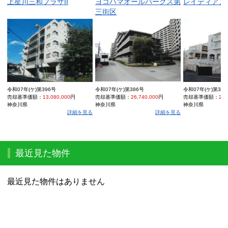
上星川三和プラザII
ヨコハマオールパークス第
レイディアン
三街区
令和07年(ケ)第396号
令和07年(ケ)第386号
令和07年(ケ)第39
売却基準価額：
13,080,000
円
売却基準価額：
26,740,000
円
売却基準価額：
21,
神奈川県
神奈川県
神奈川県
詳細を見る
詳細を見る
最近見た物件
最近見た物件はありません