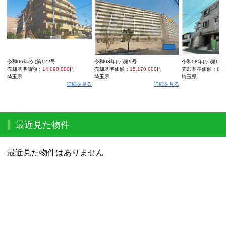
令和06年(ケ)第122号
令和08年(ケ)第9号
令和08年(ケ)第60
売却基準価額：
14,090,000
円
売却基準価額：
15,170,000
円
売却基準価額：
8,4
埼玉県
埼玉県
埼玉県
詳細を見る
詳細を見る
最近見た物件
最近見た物件はありません