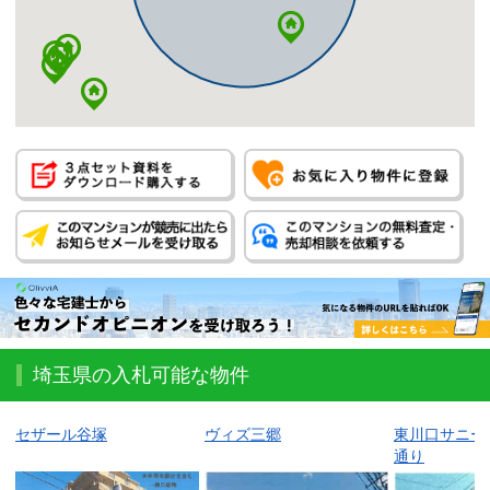
埼玉県の入札可能な物件
セザール谷塚
ヴィズ三郷
東川口サニー
通り