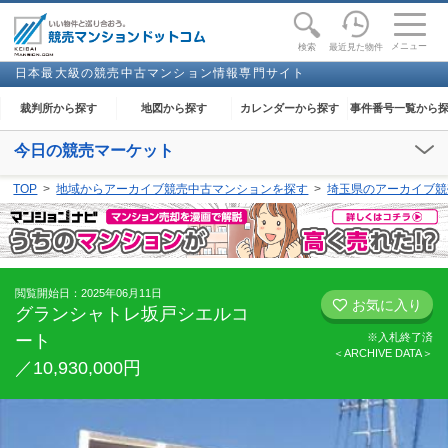
toggle
naviga
メニュー
最近見た物件
検索
日本最大級の競売中古マンション情報専門サイト
裁判所から探す
地図から探す
カレンダーから探す
事件番号一覧から
今日の競売マーケット
【2026年08月09日(日)】
TOP
地域からアーカイブ競売中古マンションを探す
埼玉県のアーカイブ競
閲覧開始：-
閲覧開始日：2025年06月11日
お気に入り
グランシャトレ坂戸シエルコ
ート
※入札終了済
＜ARCHIVE DATA＞
／10,930,000円