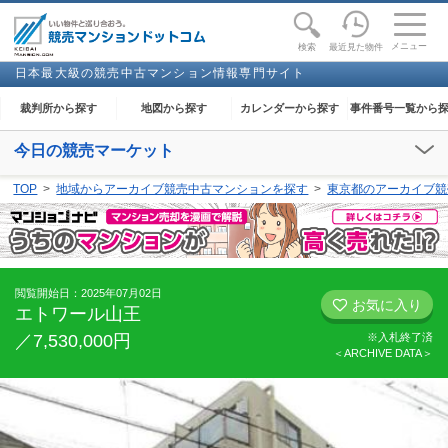
toggle
naviga
メニュー
最近見た物件
検索
日本最大級の競売中古マンション情報専門サイト
裁判所から探す
地図から探す
カレンダーから探す
事件番号一覧から
今日の競売マーケット
【2026年08月07日(金)】
TOP
地域からアーカイブ競売中古マンションを探す
東京都のアーカイブ競
閲覧開始：
下妻
、
足利
、
大田原
、
奈良
、
和歌山
、
金沢
、
能代
、
高知
閲覧開始日：2025年07月02日
お気に入り
エトワール山王
／7,530,000円
※入札終了済
＜ARCHIVE DATA＞