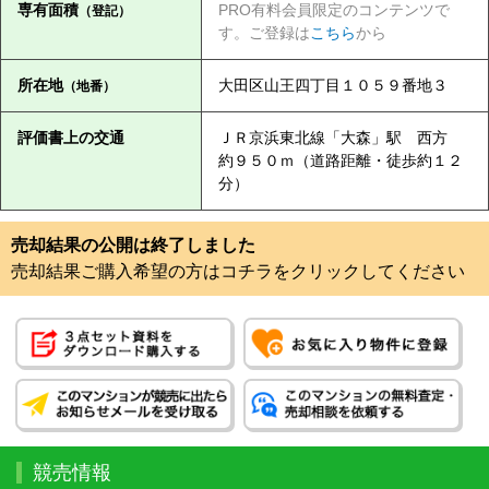
専有面積
PRO有料会員限定のコンテンツで
（登記）
す。ご登録は
こちら
から
所在地
大田区山王四丁目１０５９番地３
（地番）
評価書上の交通
ＪＲ京浜東北線「大森」駅 西方
約９５０ｍ（道路距離・徒歩約１２
分）
売却結果の公開は終了しました
売却結果ご購入希望の方はコチラをクリックしてください
競売情報