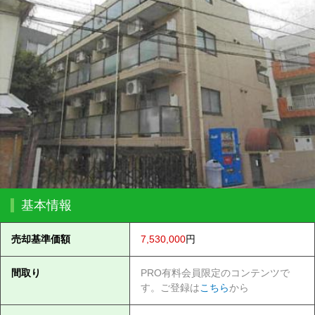
基本情報
売却基準価額
7,530,000
円
間取り
PRO有料会員限定のコンテンツで
す。ご登録は
こちら
から