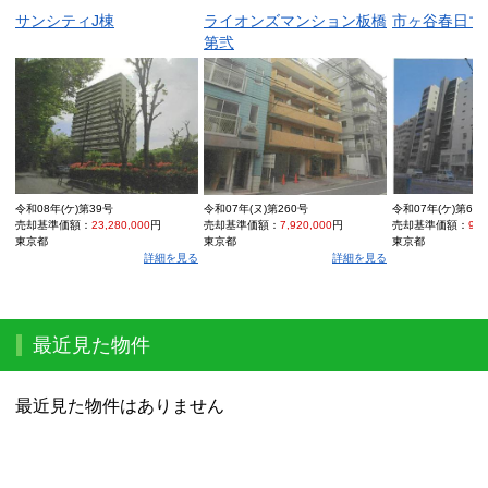
サンシティJ棟
ライオンズマンション板橋
市ヶ谷春日マ
第弐
令和08年(ケ)第39号
令和07年(ヌ)第260号
令和07年(ケ)第68
売却基準価額：
23,280,000
円
売却基準価額：
7,920,000
円
売却基準価額：
9,6
東京都
東京都
東京都
詳細を見る
詳細を見る
最近見た物件
最近見た物件はありません