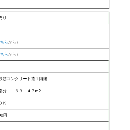
売り
ちら
から）
ちら
から）
鉄筋コンクリート造１階建
部分 ６３．４７m2
ＤＫ
400円