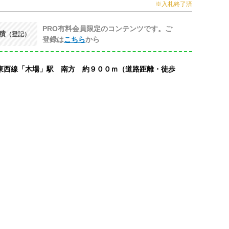
※入札終了済
PRO有料会員限定のコンテンツです。ご
積
（登記）
登録は
こちら
から
東西線「木場」駅 南方 約９００ｍ（道路距離・徒歩