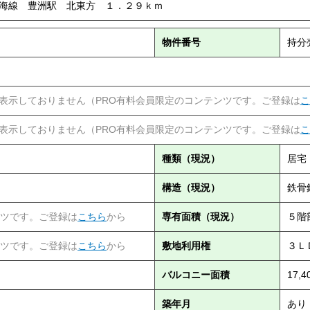
海線 豊洲駅 北東方 １．２９ｋｍ
物件番号
持分
表示しておりません（PRO有料会員限定のコンテンツです。ご登録は
こ
表示しておりません（PRO有料会員限定のコンテンツです。ご登録は
こ
種類（現況）
居宅
構造（現況）
鉄骨
ンツです。ご登録は
こちら
から
専有面積（現況）
５階
ンツです。ご登録は
こちら
から
敷地利用権
３Ｌ
バルコニー面積
17,
築年月
あり