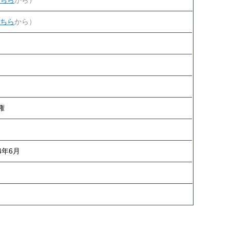
ちら
から）
権
4年6月