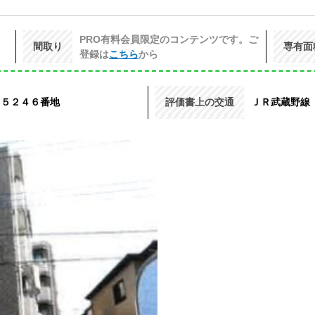
PRO有料会員限定のコンテンツです。ご
間取り
専有面
登録は
こちら
から
 ５２４６番地
評価書上の交通
ＪＲ武蔵野線