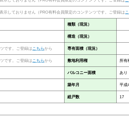
表示しておりません（PRO有料会員限定のコンテンツです。ご登録は
こ
種類（現況）
構造（現況）
ンツです。ご登録は
こちら
から
専有面積（現況）
ンツです。ご登録は
こちら
から
敷地利用権
所有
バルコニー面積
あり
築年月
平成
総戸数
17