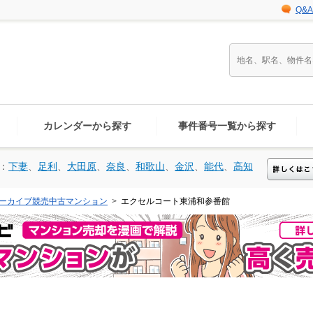
Q&A
カレンダーから探す
事件番号一覧から探す
：
下妻
、
足利
、
大田原
、
奈良
、
和歌山
、
金沢
、
能代
、
高知
ーカイブ競売中古マンション
エクセルコート東浦和参番館