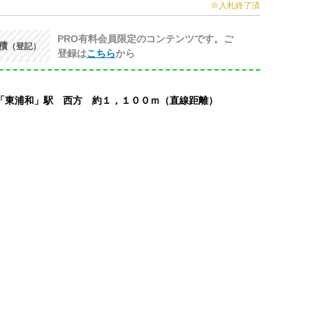
※入札終了済
PRO有料会員限定のコンテンツです。ご
積
（登記）
登録は
こちら
から
「東浦和」駅 西方 約１，１００ｍ（直線距離）