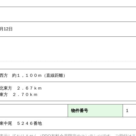
2月12日
西方 約１，１００ｍ（直線距離）
北東方 ２．６７ｋｍ
東方 ２．７０ｋｍ
物件番号
1
東中尾 ５２４６番地
表示しておりません（PRO有料会員限定のコンテンツです。ご登録は
こ