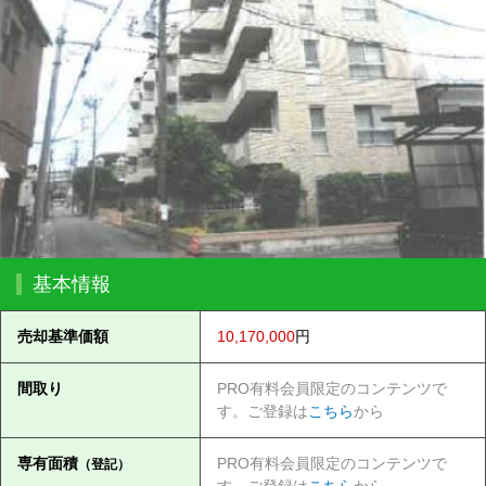
基本情報
売却基準価額
10,170,000
円
間取り
PRO有料会員限定のコンテンツで
す。ご登録は
こちら
から
専有面積
PRO有料会員限定のコンテンツで
（登記）
す。ご登録は
こちら
から