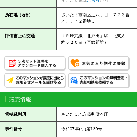
所在地
さいたま市南区辻八丁目 ７７３番
（地番）
地、７７２番地３
評価書上の交通
ＪＲ埼京線「北戸田」駅 北東方
約５２０ｍ（直線距離）
競売情報
管轄裁判所
さいたま地方裁判所本庁
事件番号
令和07年(ケ)第129号