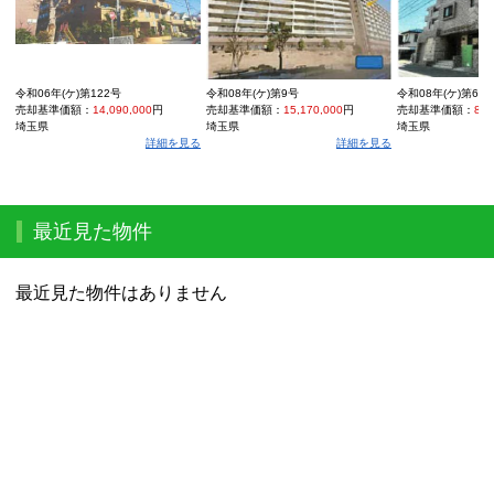
令和06年(ケ)第122号
令和08年(ケ)第9号
令和08年(ケ)第60
売却基準価額：
14,090,000
円
売却基準価額：
15,170,000
円
売却基準価額：
8,4
埼玉県
埼玉県
埼玉県
詳細を見る
詳細を見る
最近見た物件
最近見た物件はありません