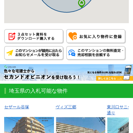
埼玉県の入札可能な物件
セザール谷塚
ヴィズ三郷
東川口サニー
通り