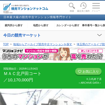
toggle
naviga
メニュー
最近見た物件
検索
日本最大級の競売中古マンション情報専門サイト
裁判所から探す
地図から探す
カレンダーから探す
事件番号一覧から
今日の競売マーケット
【2026年08月07日(金)】
TOP
地域からアーカイブ競売中古マンションを探す
埼玉県のアーカイブ競
閲覧開始：
下妻
、
足利
、
大田原
、
奈良
、
和歌山
、
金沢
、
能代
、
高知
閲覧開始日：2025年11月04日
お気に入り
ＭＡＣ北戸田コート
／10,170,000円
※入札終了済
＜ARCHIVE DATA＞