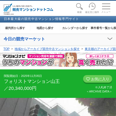
toggle
naviga
メニュー
最近見た物件
検索
日本最大級の競売中古マンション情報専門サイト
裁判所から探す
地図から探す
カレンダーから探す
事件番号一覧から
今日の競売マーケット
【2026年08月07日(金)】
TOP
地域からアーカイブ競売中古マンションを探す
東京都のアーカイブ競
閲覧開始：
下妻
、
足利
、
大田原
、
奈良
、
和歌山
、
金沢
、
能代
、
高知
閲覧開始日：2025年11月05日
お気に入り
フォリストマンション山王
／20,340,000円
※入札終了済
＜ARCHIVE DATA＞