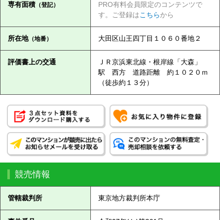
専有面積
PRO有料会員限定のコンテンツで
（登記）
す。ご登録は
こちら
から
所在地
大田区山王四丁目１０６０番地２
（地番）
評価書上の交通
ＪＲ京浜東北線・根岸線「大森」
駅 西方 道路距離 約１０２０ｍ
（徒歩約１３分）
競売情報
管轄裁判所
東京地方裁判所本庁