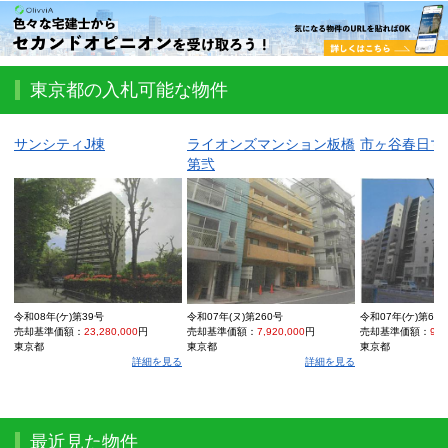
東京都の入札可能な物件
サンシティJ棟
ライオンズマンション板橋
市ヶ谷春日マ
第弐
令和08年(ケ)第39号
令和07年(ヌ)第260号
令和07年(ケ)第68
売却基準価額：
23,280,000
円
売却基準価額：
7,920,000
円
売却基準価額：
9,6
東京都
東京都
東京都
詳細を見る
詳細を見る
最近見た物件