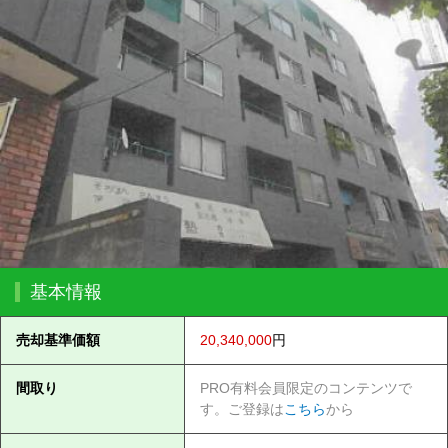
基本情報
売却基準価額
20,340,000
円
間取り
PRO有料会員限定のコンテンツで
す。ご登録は
こちら
から