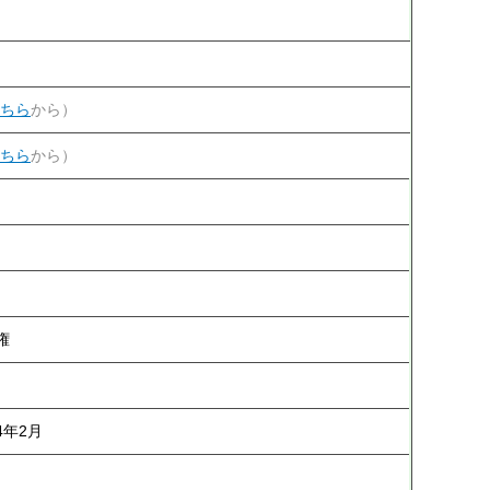
ちら
から）
ちら
から）
権
4年2月