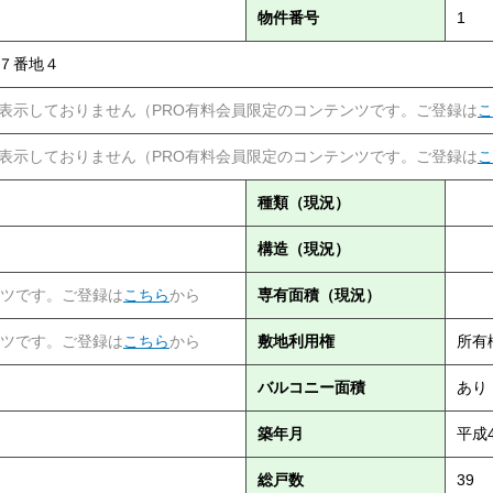
物件番号
1
７番地４
表示しておりません（PRO有料会員限定のコンテンツです。ご登録は
こ
表示しておりません（PRO有料会員限定のコンテンツです。ご登録は
こ
種類（現況）
構造（現況）
ンツです。ご登録は
こちら
から
専有面積（現況）
ンツです。ご登録は
こちら
から
敷地利用権
所有
バルコニー面積
あり
築年月
平成
総戸数
39