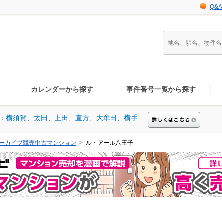
Q&A
カレンダーから探す
事件番号一覧から探す
：
横須賀
、
太田
、
上田
、
直方
、
大牟田
、
横手
ーカイブ競売中古マンション
ル・アール八王子