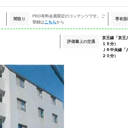
PRO有料会員限定のコンテンツです。ご
間取り
専有面
登録は
こちら
から
京王線「京王
４
評価書上の交通
１５分）
ＪＲ中央線「
２０分）