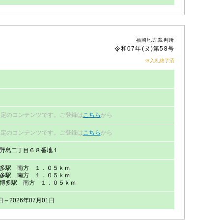
福岡地方裁判所
令和07年(ヌ)第58号
※入札終了済
限定のコンテンツです。ご登録は
こちら
から
限定のコンテンツです。ご登録は
こちら
から
野島二丁目６８番地１
多駅 南方 １．０５ｋｍ
多駅 南方 １．０５ｋｍ
博多駅 南方 １．０５ｋｍ
日～2026年07月01日