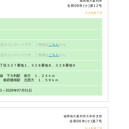
福岡地方裁判所
令和08年(ケ)第12号
※入札終了済
円
限定のコンテンツです。ご登録は
こちら
から
限定のコンテンツです。ご登録は
こちら
から
丁目３２７番地１、３２８番地８、３２８番地９
線 下大利駅 南方 １．２４ｋｍ
 都府楼南駅 北西方 １．５９ｋｍ
日～2026年07月01日
福岡地方裁判所大牟田支部
令和06年(ケ)第7号
※入札終了済