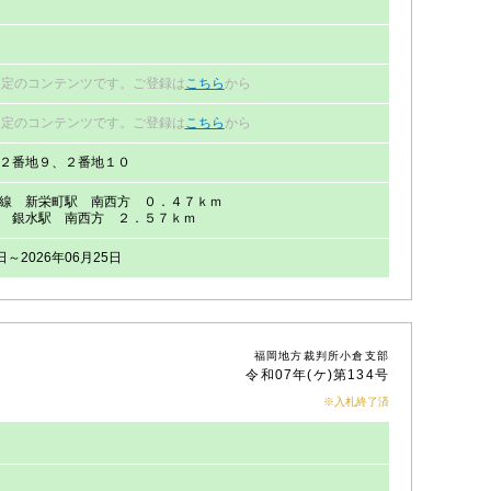
限定のコンテンツです。ご登録は
こちら
から
限定のコンテンツです。ご登録は
こちら
から
２番地９、２番地１０
線 新栄町駅 南西方 ０．４７ｋｍ
 銀水駅 南西方 ２．５７ｋｍ
日～2026年06月25日
福岡地方裁判所小倉支部
令和07年(ケ)第134号
※入札終了済
円