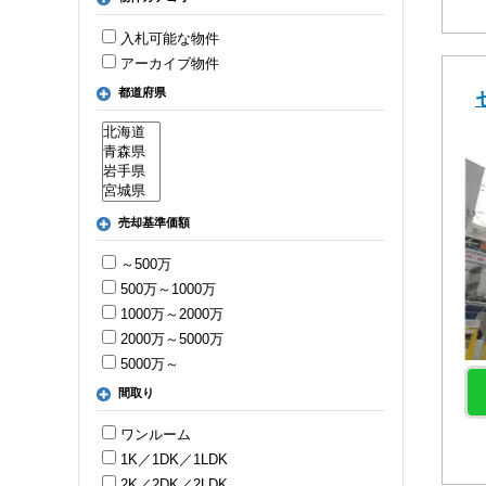
入札可能な物件
アーカイブ物件
都道府県
売却基準価額
～500万
500万～1000万
1000万～2000万
2000万～5000万
5000万～
間取り
ワンルーム
1K／1DK／1LDK
2K／2DK／2LDK