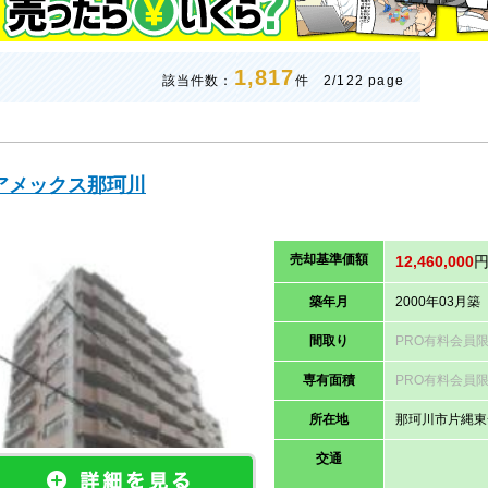
1,817
該当件数：
件 2/122 page
アメックス那珂川
売却
基準価
額
12,460,000
築年月
2000年03月築
間取り
PRO有料会員
専有面積
PRO有料会員
所在地
那珂川市片縄東
交通