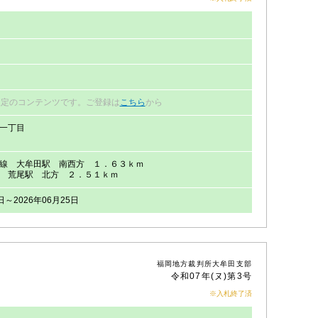
限定のコンテンツです。ご登録は
こちら
から
一丁目
線 大牟田駅 南西方 １．６３ｋｍ
 荒尾駅 北方 ２．５１ｋｍ
日～2026年06月25日
福岡地方裁判所大牟田支部
令和07年(ヌ)第3号
※入札終了済