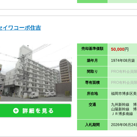
セイワコーポ住吉
売却
基準価
額
50,000
円
築年月
1974年08月築
間取り
PRO有料会員
専有面積
PRO有料会員
所在地
福岡市博多区美
交通
九州新幹線 博
山陽新幹線 博
ＪＲ博多南線 
入札期間
2026年06月24