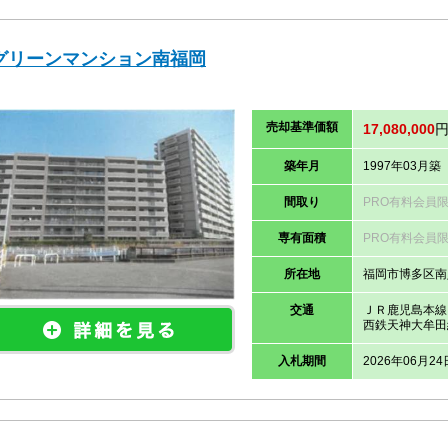
グリーンマンション南福岡
売却
基準価
額
17,080,000
築年月
1997年03月築
間取り
PRO有料会員
専有面積
PRO有料会員
所在地
福岡市博多区南
交通
ＪＲ鹿児島本線
西鉄天神大牟田
入札期間
2026年06月24