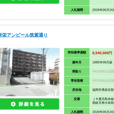
入札期間
2026年06月24
新栄アンピール筑紫通り
売却
基準価
額
8,540,000
円
築年月
1985年08月築
間取り
PRO有料会員
専有面積
PRO有料会員
所在地
福岡市博多区那
交通
ＪＲ鹿児島本線
西鉄天神大牟田
入札期間
2026年06月24