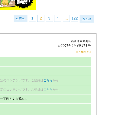
1
2
3
4
…
122
« 前へ
次へ »
福岡地方裁判所
令和07年(ケ)第178号
※入札終了済
円
限定のコンテンツです。ご登録は
こちら
から
限定のコンテンツです。ご登録は
こちら
から
一丁目５７３番地１