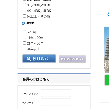
3K／3DK／3LDK
4K／4DK／4LDK
5K以上・その他
築年数
～10年
11年～20年
21年～30年
31年以上
会員の方はこちら
メールアドレス
パスワード