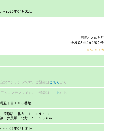
日～2026年07月01日
福岡地方裁判所
令和08年(ヌ)第2号
※入札終了済
限定のコンテンツです。ご登録は
こちら
から
限定のコンテンツです。ご登録は
こちら
から
珂五丁目１６０番地
 笹原駅 北方 １．４４ｋｍ
線 井尻駅 北方 １．５３ｋｍ
日～2026年07月01日