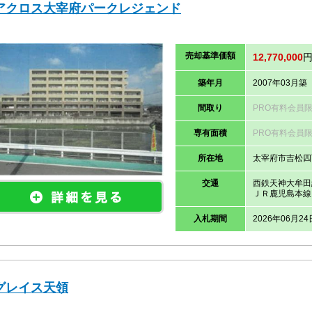
アクロス大宰府パークレジェンド
売却
基準価
額
12,770,000
築年月
2007年03月築
間取り
PRO有料会員
専有面積
PRO有料会員
所在地
太宰府市吉松四
交通
西鉄天神大牟田
ＪＲ鹿児島本線
入札期間
2026年06月24
グレイス天領