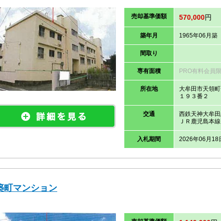
売却
基準価
額
570,000
円
築年月
1965年06月築
間取り
専有面積
PRO有料会員
所在地
大牟田市天領町
１９３番２
交通
西鉄天神大牟田
ＪＲ鹿児島本線
入札期間
2026年06月18
築町マンション