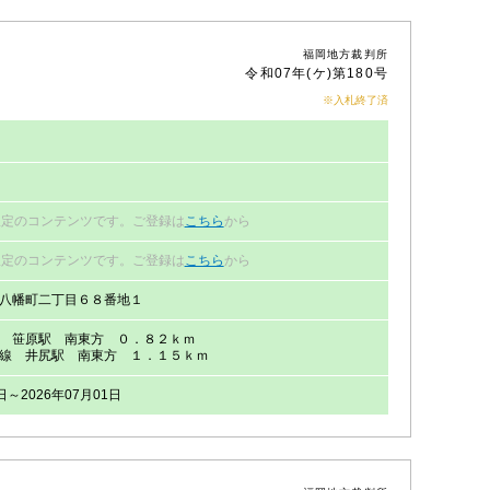
福岡地方裁判所
令和07年(ケ)第180号
※入札終了済
円
限定のコンテンツです。ご登録は
こちら
から
限定のコンテンツです。ご登録は
こちら
から
八幡町二丁目６８番地１
 笹原駅 南東方 ０．８２ｋｍ
線 井尻駅 南東方 １．１５ｋｍ
日～2026年07月01日