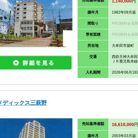
売却
基準価
額
1,140,000
円
築年月
1982年09月築
間取り
PRO有料会員
専有面積
PRO有料会員
所在地
大牟田市築町 
交通
西鉄天神大牟田
ＪＲ鹿児島本線
入札期間
2026年06月18
メディックス三萩野
売却
基準価
額
16,610,000
築年月
2003年03月築