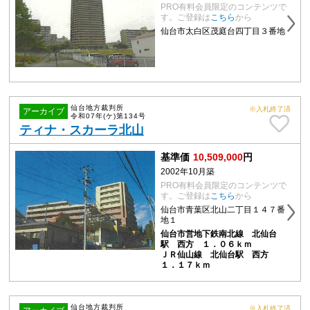
PRO有料会員限定のコンテンツで
す。ご登録は
こちら
から
仙台市太白区茂庭台四丁目３番地
仙台地方裁判所
※入札終了済
アーカイブ
令和07年(ケ)第134号
ティナ・スカーラ北山
基準価
10,509,000
円
2002年10月築
PRO有料会員限定のコンテンツで
す。ご登録は
こちら
から
仙台市青葉区北山二丁目１４７番
地１
仙台市営地下鉄南北線 北仙台
駅 西方 １．０６ｋｍ
ＪＲ仙山線 北仙台駅 西方
１．１７ｋｍ
仙台地方裁判所
※入札終了済