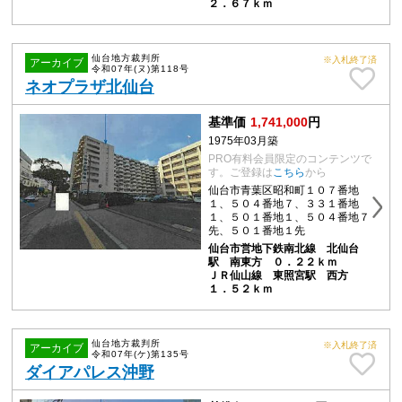
２．６７ｋｍ
仙台地方裁判所
※入札終了済
アーカイブ
令和07年(ヌ)第118号
ネオプラザ北仙台
基準価
1,741,000
円
1975年03月築
PRO有料会員限定のコンテンツで
す。ご登録は
こちら
から
仙台市青葉区昭和町１０７番地
１、５０４番地７、３３１番地
１、５０１番地１、５０４番地７
先、５０１番地１先
仙台市営地下鉄南北線 北仙台
駅 南東方 ０．２２ｋｍ
ＪＲ仙山線 東照宮駅 西方
１．５２ｋｍ
仙台地方裁判所
※入札終了済
アーカイブ
令和07年(ケ)第135号
ダイアパレス沖野