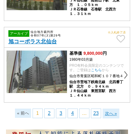
ＪＲ仙石線 陸前山下駅 北東
方 １．０５ｋｍ
ＪＲ石巻線 石巻駅 北西方
１．３１ｋｍ
仙台地方裁判所
※入札終了済
アーカイブ
令和07年(ヌ)第29号
旭コーポラス北仙台
基準価
9,800,000
円
1980年03月築
PRO有料会員限定のコンテンツで
す。ご登録は
こちら
から
仙台市青葉区昭和町１０７番地４
仙台市営地下鉄南北線 北四番丁
駅 北方 ０．９４ｋｍ
ＪＲ仙山線 東照宮駅 西方
１．４４ｋｍ
« 前へ
1
2
3
4
…
23
次へ »