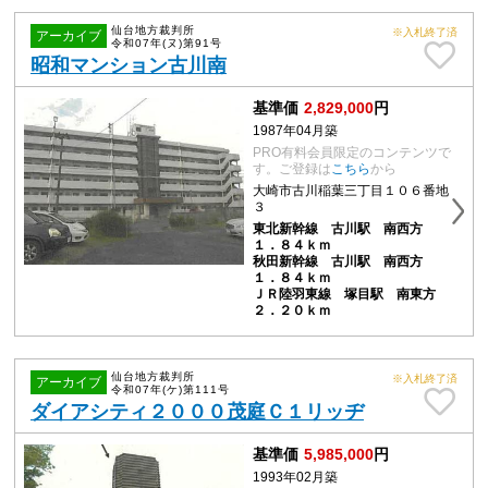
仙台地方裁判所
※入札終了済
アーカイブ
令和07年(ヌ)第91号
昭和マンション古川南
基準価
2,829,000
円
1987年04月築
PRO有料会員限定のコンテンツで
す。ご登録は
こちら
から
大崎市古川稲葉三丁目１０６番地
３
東北新幹線 古川駅 南西方
１．８４ｋｍ
秋田新幹線 古川駅 南西方
１．８４ｋｍ
ＪＲ陸羽東線 塚目駅 南東方
２．２０ｋｍ
仙台地方裁判所
※入札終了済
アーカイブ
令和07年(ケ)第111号
ダイアシティ２０００茂庭Ｃ１リッヂ
基準価
5,985,000
円
1993年02月築