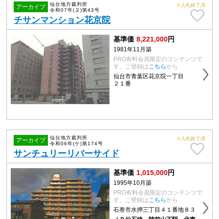
仙台地方裁判所
※入札終了済
アーカイブ
令和07年(ヌ)第43号
チサンマンション花京院
基準価
8,221,000
円
1981年11月築
PRO有料会員限定のコンテンツで
す。ご登録は
こちら
から
仙台市青葉区花京院一丁目
２１番
仙台地方裁判所
※入札終了済
アーカイブ
令和06年(ケ)第174号
サンチュリーリバーサイド
基準価
1,015,000
円
1995年10月築
PRO有料会員限定のコンテンツで
す。ご登録は
こちら
から
石巻市水押三丁目４１番地８３