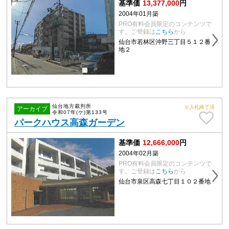
基準価
13,377,000
円
2004年01月築
PRO有料会員限定のコンテンツで
す。ご登録は
こちら
から
仙台市若林区沖野三丁目５１２番
地２
仙台地方裁判所
※入札終了済
アーカイブ
令和07年(ケ)第133号
パークハウス高森ガーデン
基準価
12,666,000
円
2004年02月築
PRO有料会員限定のコンテンツで
す。ご登録は
こちら
から
仙台市泉区高森七丁目１０２番地