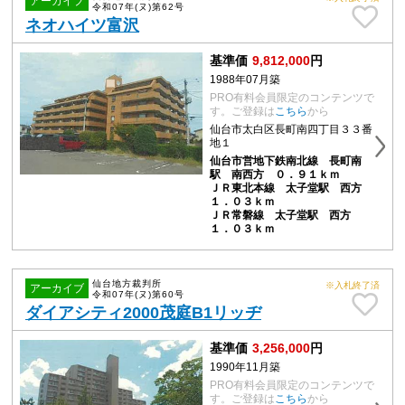
アーカイブ
令和07年(ヌ)第62号
ネオハイツ富沢
基準価
9,812,000
円
1988年07月築
PRO有料会員限定のコンテンツで
す。ご登録は
こちら
から
仙台市太白区長町南四丁目３３番
地１
仙台市営地下鉄南北線 長町南
駅 南西方 ０．９１ｋｍ
ＪＲ東北本線 太子堂駅 西方
１．０３ｋｍ
ＪＲ常磐線 太子堂駅 西方
１．０３ｋｍ
仙台地方裁判所
※入札終了済
アーカイブ
令和07年(ヌ)第60号
ダイアシティ2000茂庭B1リッヂ
基準価
3,256,000
円
1990年11月築
PRO有料会員限定のコンテンツで
す。ご登録は
こちら
から