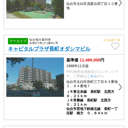
仙台市太白区茂庭台四丁目１０番
地
仙台地方裁判所
※入札終了済
アーカイブ
令和07年(ケ)第91号
キャピタルプラザ長町オダシマビル
基準価
11,480,000
円
1988年11月築
PRO有料会員限定のコンテンツで
す。ご登録は
こちら
から
仙台市太白区長町三丁目８３番地
２、８４番地７
ＪＲ東北本線 長町駅 北西方
０．２１ｋｍ
ＪＲ常磐線 長町駅 北西方
０．２１ｋｍ
仙台市営地下鉄南北線 長町一丁
目駅 南方 ０．６４ｋｍ