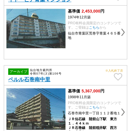
基準価
2,453,000
円
1974年12月築
PRO有料会員限定のコンテンツで
す。ご登録は
こちら
から
仙台市青葉区荒巻字青葉４６５番
地
仙台地方裁判所
※入札終了済
アーカイブ
令和07年(ヌ)第106号
ペルル石巻南中里
基準価
5,367,000
円
1998年11月築
PRO有料会員限定のコンテンツで
す。ご登録は
こちら
から
石巻市南中里一丁目１１２番地１
ＪＲ仙石線 陸前山下駅 東方
１．４４ｋｍ
ＪＲ石巻線 陸前稲井駅 西方