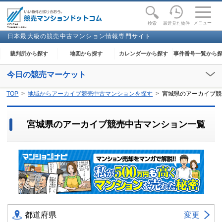
toggle
naviga
メニュー
最近見た物件
検索
日本最大級の競売中古マンション情報専門サイト
裁判所から探す
地図から探す
カレンダーから探す
事件番号一覧から
今日の競売マーケット
【2026年08月06日(木)】
TOP
地域からアーカイブ競売中古マンションを探す
宮城県のアーカイブ競
閲覧開始：
横須賀
、
太田
、
上田
、
直方
、
大牟田
、
横手
宮城県のアーカイブ競売中古マンション一覧
都道府県
変更