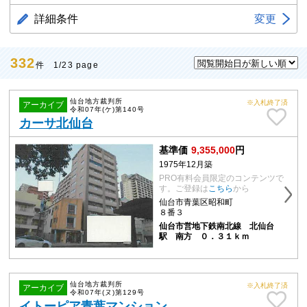
詳細条件
変更
332
件 1/23 page
仙台地方裁判所
※入札終了済
アーカイブ
令和07年(ケ)第140号
カーサ北仙台
基準価
9,355,000
円
1975年12月築
PRO有料会員限定のコンテンツで
す。ご登録は
こちら
から
仙台市青葉区昭和町
８番３
仙台市営地下鉄南北線 北仙台
駅 南方 ０．３１ｋｍ
仙台地方裁判所
※入札終了済
アーカイブ
令和07年(ヌ)第129号
イトーピア青葉マンション