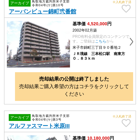
鳥取地方裁判所米子支部
※入札終了済
アーカイブ
令和04年(ケ)第10号
アーバンビュー錦町弐番館
基準価
4,520,000
円
2002年02月築
PRO有料会員限定のコンテンツで
す。ご登録は
こちら
から
米子市錦町三丁目９０番地２
ＪＲ境線 三本松口駅 南東方
０．８３ｋｍ
売却結果の公開は終了しました
売却結果ご購入希望の方はコチラをクリックして
ください
鳥取地方裁判所米子支部
※入札終了済
アーカイブ
令和04年(ケ)第3号
アルファスマート米原III
基準価
10,180,000
円