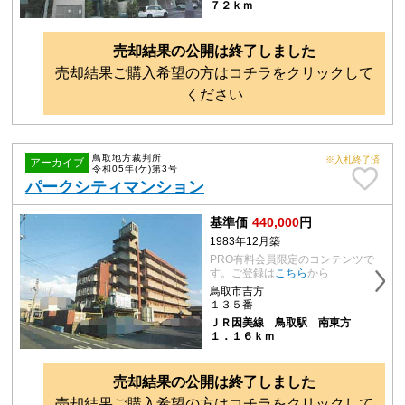
７２ｋｍ
売却結果の公開は終了しました
売却結果ご購入希望の方はコチラをクリックして
ください
鳥取地方裁判所
※入札終了済
アーカイブ
令和05年(ケ)第3号
パークシティマンション
基準価
440,000
円
1983年12月築
PRO有料会員限定のコンテンツで
す。ご登録は
こちら
から
鳥取市吉方
１３５番
ＪＲ因美線 鳥取駅 南東方
１．１６ｋｍ
売却結果の公開は終了しました
売却結果ご購入希望の方はコチラをクリックして