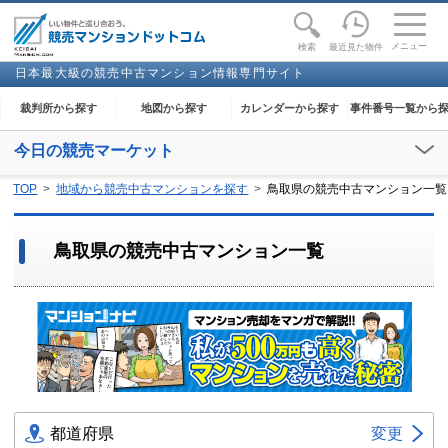
toggle
naviga
メニュー
最近見た物件
検索
日本最大級の競売中古マンション情報専門サイト
裁判所から探す
地図から探す
カレンダーから探す
事件番号一覧から
今日の競売マーケット
【2026年08月09日(日)】
TOP
地域から競売中古マンションを探す
鳥取県の競売中古マンション一覧
閲覧開始：-
鳥取県の競売中古マンション一覧
都道府県
変更