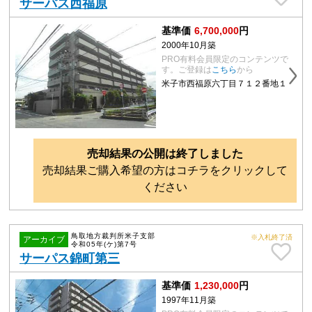
サーパス西福原
基準価
6,700,000
円
2000年10月築
PRO有料会員限定のコンテンツで
す。ご登録は
こちら
から
米子市西福原六丁目７１２番地１
売却結果の公開は終了しました
売却結果ご購入希望の方はコチラをクリックして
ください
鳥取地方裁判所米子支部
※入札終了済
アーカイブ
令和05年(ケ)第7号
サーパス錦町第三
基準価
1,230,000
円
1997年11月築