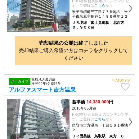
PRO有料会員限定のコンテンツで
す。ご登録は
こちら
から
米子市錦町三丁目７７番地５ 米
子市米原字鴨谷１４９６番地１３
ＪＲ境線 富士見町駅 北西方
０．９０ｋｍ
売却結果の公開は終了しました
売却結果ご購入希望の方はコチラをクリックして
ください
鳥取地方裁判所
※入札終了済
アーカイブ
令和05年(ケ)第8号
アルファスマート吉方温泉
基準価
14,330,000
円
2018年05月築
PRO有料会員限定のコンテンツで
す。ご登録は
こちら
から
鳥取市吉方温泉一丁目５６１番地
２
ＪＲ因美線 鳥取駅 東方 ０．