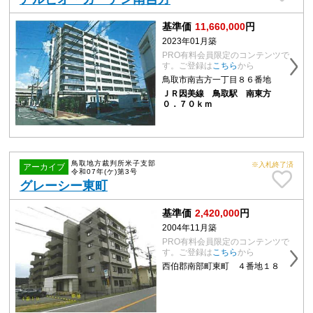
基準価
11,660,000
円
2023年01月築
PRO有料会員限定のコンテンツで
す。ご登録は
こちら
から
鳥取市南吉方一丁目８６番地
ＪＲ因美線 鳥取駅 南東方
０．７０ｋｍ
鳥取地方裁判所米子支部
※入札終了済
アーカイブ
令和07年(ケ)第3号
グレーシー東町
基準価
2,420,000
円
2004年11月築
PRO有料会員限定のコンテンツで
す。ご登録は
こちら
から
西伯郡南部町東町 ４番地１８