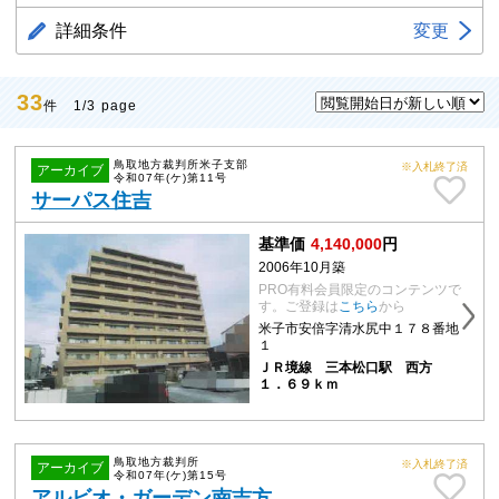
詳細条件
変更
33
件 1/3 page
鳥取地方裁判所米子支部
※入札終了済
アーカイブ
令和07年(ケ)第11号
サーパス住吉
基準価
4,140,000
円
2006年10月築
PRO有料会員限定のコンテンツで
す。ご登録は
こちら
から
米子市安倍字清水尻中１７８番地
１
ＪＲ境線 三本松口駅 西方
１．６９ｋｍ
鳥取地方裁判所
※入札終了済
アーカイブ
令和07年(ケ)第15号
アルビオ・ガーデン南吉方