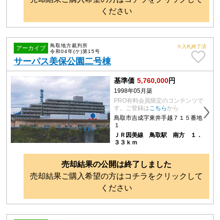
ください
鳥取地方裁判所
※入札終了済
アーカイブ
令和04年(ケ)第15号
サーパス美保公園二号棟
基準価
5,760,000
円
1998年05月築
PRO有料会員限定のコンテンツで
す。ご登録は
こちら
から
鳥取市吉成字東井手越７１５番地
１
ＪＲ因美線 鳥取駅 南方 １．
３３ｋｍ
売却結果の公開は終了しました
売却結果ご購入希望の方はコチラをクリックして
ください