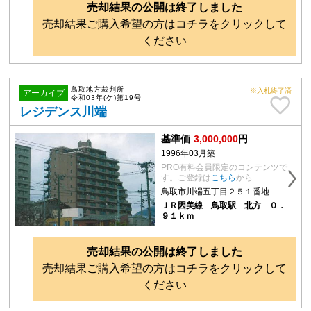
売却結果の公開は終了しました
売却結果ご購入希望の方はコチラをクリックして
ください
鳥取地方裁判所
※入札終了済
アーカイブ
令和03年(ケ)第19号
レジデンス川端
基準価
3,000,000
円
1996年03月築
PRO有料会員限定のコンテンツで
す。ご登録は
こちら
から
鳥取市川端五丁目２５１番地
ＪＲ因美線 鳥取駅 北方 ０．
９１ｋｍ
売却結果の公開は終了しました
売却結果ご購入希望の方はコチラをクリックして
ください