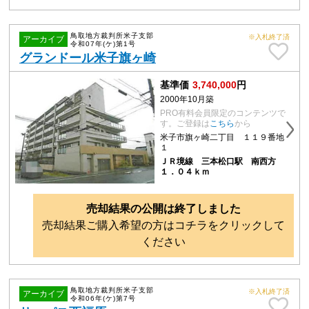
鳥取地方裁判所米子支部
※入札終了済
アーカイブ
令和07年(ケ)第1号
グランドール米子旗ヶ崎
基準価
3,740,000
円
2000年10月築
PRO有料会員限定のコンテンツで
す。ご登録は
こちら
から
米子市旗ヶ崎二丁目 １１９番地
１
ＪＲ境線 三本松口駅 南西方
１．０４ｋｍ
売却結果の公開は終了しました
売却結果ご購入希望の方はコチラをクリックして
ください
鳥取地方裁判所米子支部
※入札終了済
アーカイブ
令和06年(ケ)第7号