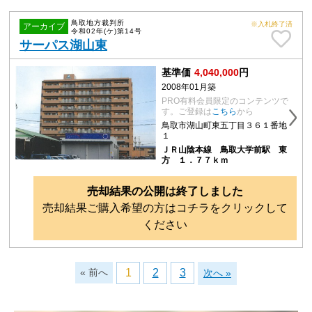
鳥取地方裁判所
※入札終了済
アーカイブ
令和02年(ケ)第14号
サーパス湖山東
基準価
4,040,000
円
2008年01月築
PRO有料会員限定のコンテンツで
す。ご登録は
こちら
から
鳥取市湖山町東五丁目３６１番地
１
ＪＲ山陰本線 鳥取大学前駅 東
方 １．７７ｋｍ
売却結果の公開は終了しました
売却結果ご購入希望の方はコチラをクリックして
ください
« 前へ
1
2
3
次へ »