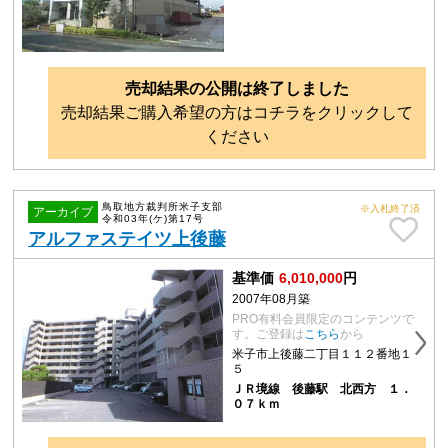
売却結果の公開は終了しました
売却結果ご購入希望の方はコチラをクリックして
ください
鳥取地方裁判所米子支部
※入札終了済
アーカイブ
令和03年(ケ)第17号
アルファステイツ上後藤
基準価
6,010,000
円
2007年08月築
PRO有料会員限定のコンテンツで
す。ご登録は
こちら
から
米子市上後藤二丁目１１２番地１
５
ＪＲ境線 後藤駅 北西方 １．
０７ｋｍ