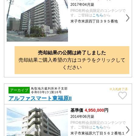
2017年04月築
PRO有料会員限定のコンテンツで
す。ご登録は
こちら
から
米子市米原四丁目３９５番地
売却結果の公開は終了しました
売却結果ご購入希望の方はコチラをクリックして
ください
鳥取地方裁判所米子支部
※入札終了済
アーカイブ
令和03年(ケ)第16号
アルファスマート東福原II
基準価
4,950,000
円
2014年06月築
PRO有料会員限定のコンテンツで
す。ご登録は
こちら
から
米子市東福原六丁目５６２番地１