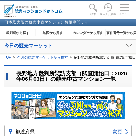
toggle
naviga
メニュー
最近見た物件
検索
日本最大級の競売中古マンション情報専門サイト
裁判所から探す
地図から探す
カレンダーから探す
事件番号一覧から
今日の競売マーケット
【2026年08月08日(土)】
TOP
今月の競売マーケットから探す
長野地方裁判所諏訪支部（閲覧開始日：
閲覧開始：-
長野地方裁判所諏訪支部（閲覧開始日：2026
年06月03日）の競売中古マンション一覧
都道府県
変更