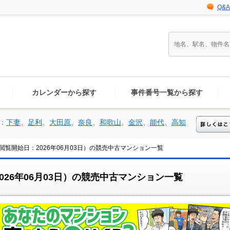
Q&A
カレンダーから探す
事件番号一覧から探す
：
下妻
、
足利
、
大田原
、
奈良
、
和歌山
、
金沢
、
能代
、
高知
覧開始日：2026年06月03日）の競売中古マンション一覧
26年06月03日）の競売中古マンション一覧