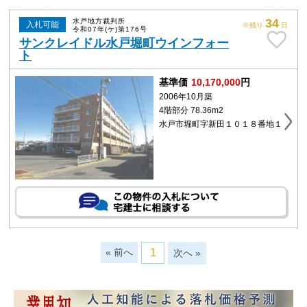
34
水戸地方裁判所
入札可能
※残り
日
令和07年(ケ)第176号
サンクレイドル水戸堀町ウインフォー
ト
基準価
10,170,000
円
2006年10月築
4階部分 78.36m2
水戸市堀町字新田１０１８番地１
« 前へ
1
次へ »