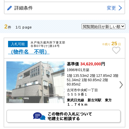
詳細条件
変更
2
件 1/1 page
25
水戸地方裁判所下妻支部
入札可能
※残り
日
令和07年(ケ)第18号
（物件名 不明）
基準価
34,620,000
円
1996年01月築
1階 135.53m2 2階 127.85m2 3階
51.34m2 1階 60.85m2 2階
60.85m2
古河市中央町一丁目
５５５９番１
東武日光線 新古河駅 東方
１．７４ｋｍ