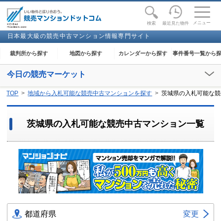
toggle
naviga
メニュー
最近見た物件
検索
日本最大級の競売中古マンション情報専門サイト
裁判所から探す
地図から探す
カレンダーから探す
事件番号一覧から
今日の競売マーケット
【2026年08月08日(土)】
TOP
地域から入札可能な競売中古マンションを探す
茨城県の入札可能な競
閲覧開始：-
茨城県の入札可能な競売中古マンション一覧
都道府県
変更