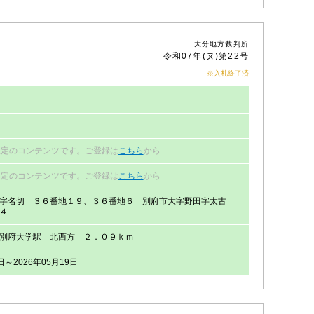
大分地方裁判所
令和07年(ヌ)第22号
※入札終了済
限定のコンテンツです。ご登録は
こちら
から
限定のコンテンツです。ご登録は
こちら
から
字名切 ３６番地１９、３６番地６ 別府市大字野田字太古
４
別府大学駅 北西方 ２．０９ｋｍ
日～2026年05月19日