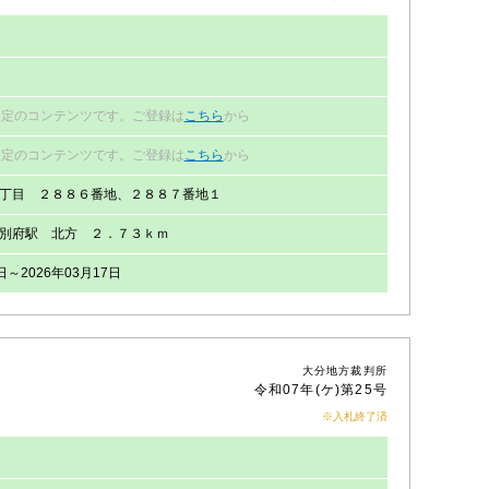
円
限定のコンテンツです。ご登録は
こちら
から
限定のコンテンツです。ご登録は
こちら
から
丁目 ２８８６番地、２８８７番地１
別府駅 北方 ２．７３ｋｍ
日～2026年03月17日
大分地方裁判所
令和07年(ケ)第25号
※入札終了済