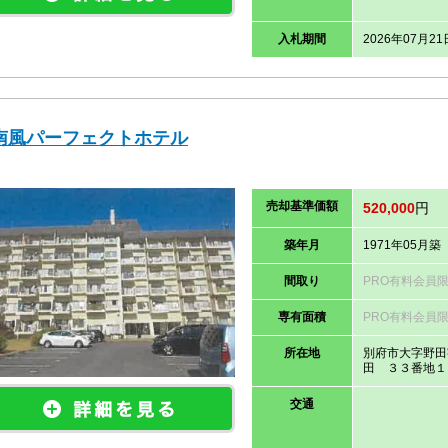
入札期間
2026年07月21
南風パーフェクトホテル
売却
基準価
額
520,000
円
築年月
1971年05月築
間取り
PRO有料会員
専有面積
PRO有料会員
所在地
別府市大字野田
田 ３３番地１
交通