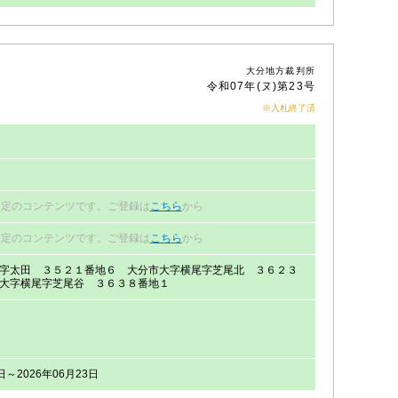
大分地方裁判所
令和07年(ヌ)第23号
※入札終了済
限定のコンテンツです。ご登録は
こちら
から
限定のコンテンツです。ご登録は
こちら
から
字太田 ３５２１番地６ 大分市大字横尾字芝尾北 ３６２３
大字横尾字芝尾谷 ３６３８番地１
日～2026年06月23日