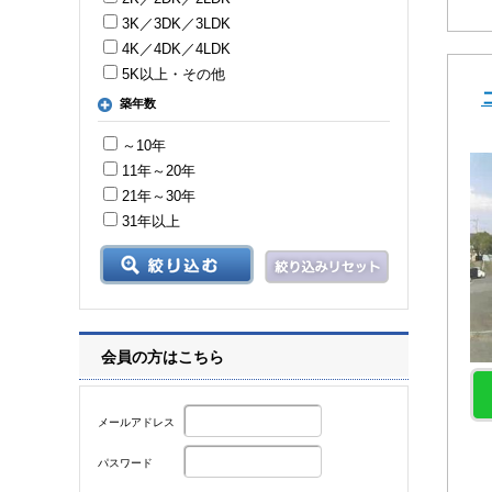
3K／3DK／3LDK
4K／4DK／4LDK
5K以上・その他
築年数
～10年
11年～20年
21年～30年
31年以上
会員の方はこちら
メールアドレス
パスワード