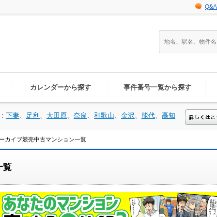
Q&A
カレンダーから探す
事件番号一覧から探す
：
下妻
、
足利
、
大田原
、
奈良
、
和歌山
、
金沢
、
能代
、
高知
ーカイブ競売中古マンション一覧
一覧