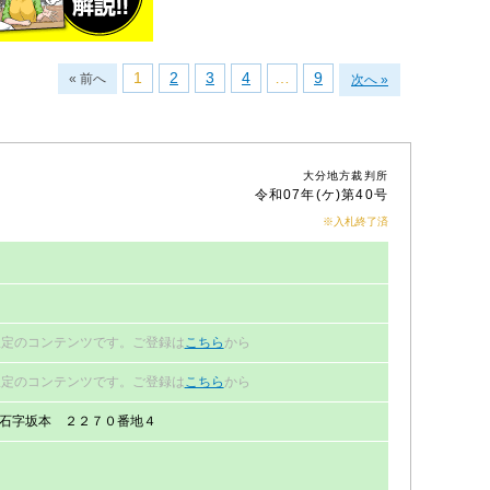
1
2
3
4
…
9
« 前へ
次へ »
大分地方裁判所
令和07年(ケ)第40号
※入札終了済
円
限定のコンテンツです。ご登録は
こちら
から
限定のコンテンツです。ご登録は
こちら
から
石字坂本 ２２７０番地４