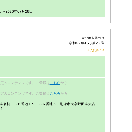
日～2026年07月28日
大分地方裁判所
令和07年(ヌ)第22号
※入札終了済
限定のコンテンツです。ご登録は
こちら
から
限定のコンテンツです。ご登録は
こちら
から
字名切 ３６番地１９、３６番地６ 別府市大字野田字太古
４