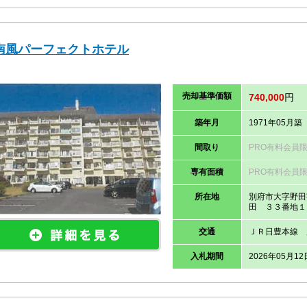
南風パーフェクトホテル
売却
基準価
額
740,000
円
築年月
1971年05月築
間取り
PRO有料会員
専有面積
PRO有料会員
所在地
別府市大字野田
田 ３３番地１
交通
ＪＲ日豊本線 
入札期間
2026年05月12