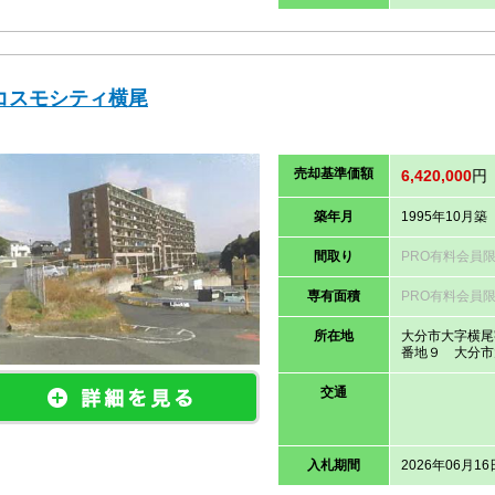
コスモシティ横尾
売却
基準価
額
6,420,000
円
築年月
1995年10月築
間取り
PRO有料会員
専有面積
PRO有料会員
所在地
大分市大字横尾
番地９ 大分市
交通
入札期間
2026年06月16