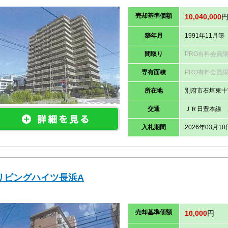
売却
基準価
額
10,040,000
築年月
1991年11月築
間取り
PRO有料会員
専有面積
PRO有料会員
所在地
別府市石垣東十
交通
ＪＲ日豊本線 
入札期間
2026年03月10
リビングハイツ長浜A
売却
基準価
額
10,000
円