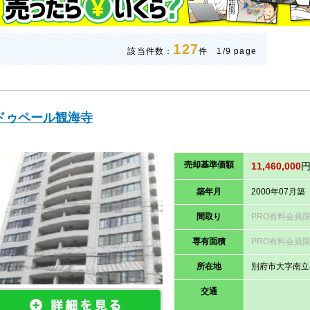
127
該当件数：
件 1/9 page
ドゥペール観海寺
売却
基準価
額
11,460,000
築年月
2000年07月築
間取り
PRO有料会員
専有面積
PRO有料会員
所在地
別府市大字南立
交通