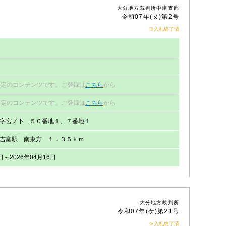
大分地方裁判所中津支部
令和07年(ヌ)第2号
※入札終了済
限定のコンテンツです。ご登録は
こちら
から
限定のコンテンツです。ご登録は
こちら
から
字宮ノ下 ５０番地１、７番地１
吉富駅 南東方 １．３５ｋｍ
日～2026年04月16日
大分地方裁判所
令和07年(ケ)第21号
※入札終了済