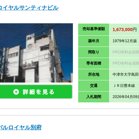
ロイヤルサンティナビル
売却
基準価
額
1,673,000
円
築年月
1979年12月築
間取り
PRO有料会員
専有面積
PRO有料会員
所在地
中津市大字島田
交通
ＪＲ日豊本線 
入札期間
2026年04月09
パルロイヤル別府