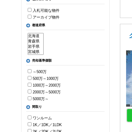
入札可能な物件
アーカイブ物件
都道府県
売却基準価額
～500万
500万～1000万
1000万～2000万
2000万～5000万
5000万～
間取り
ワンルーム
1K／1DK／1LDK
2K／2DK／2LDK