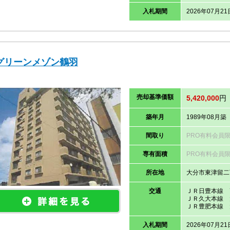
入札期間
2026年07月21
グリーンメゾン鶴羽
売却
基準価
額
5,420,000
円
築年月
1989年08月築
間取り
PRO有料会員
専有面積
PRO有料会員
所在地
大分市東津留二
交通
ＪＲ日豊本線 
ＪＲ久大本線 
ＪＲ豊肥本線 
入札期間
2026年07月21