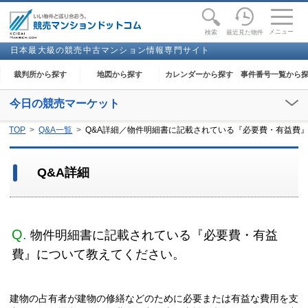
toggle
naviga
メニュー
最近見た物件
検索
日本最大級の競売中古マンション情報専門サイト
裁判所から探す
地図から探す
カレンダーから探す
事件番号一覧から
今日の競売マーケット
【2026年08月07日(金)】
TOP
Q&A一覧
Q&A詳細／物件明細書に記載されている『必要費・有益費
閲覧開始：
下妻
、
足利
、
大田原
、
奈良
、
和歌山
、
金沢
、
能代
、
高知
Q&A詳細
Q.
物件明細書に記載されている『必要費・有益
費』について教えてください。
建物の占有者が建物の修繕などのために必要または有益な費用を支