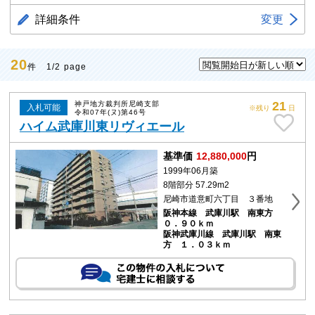
詳細条件
変更
20
件 1/2 page
21
神戸地方裁判所尼崎支部
入札可能
※残り
日
令和07年(ヌ)第46号
ハイム武庫川東リヴィエール
基準価
12,880,000
円
1999年06月築
8階部分 57.29m2
尼崎市道意町六丁目 ３番地
阪神本線 武庫川駅 南東方
０．９０ｋｍ
阪神武庫川線 武庫川駅 南東
方 １．０３ｋｍ