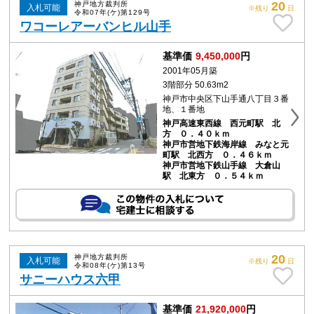
20
神戸地方裁判所
入札可能
※残り
日
令和07年(ケ)第129号
ワコーレアーバンヒル山手
基準価
9,450,000
円
2001年05月築
3階部分 50.63m2
神戸市中央区下山手通八丁目３番
地、１番地
神戸高速東西線 西元町駅 北
方 ０．４０ｋｍ
神戸市営地下鉄海岸線 みなと元
町駅 北西方 ０．４６ｋｍ
神戸市営地下鉄山手線 大倉山
駅 北東方 ０．５４ｋｍ
20
神戸地方裁判所
入札可能
※残り
日
令和08年(ケ)第13号
サニーハウス六甲
基準価
21,920,000
円