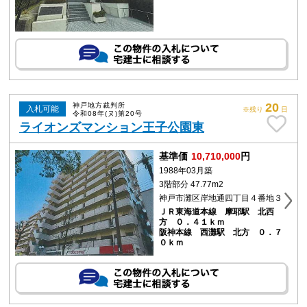
20
神戸地方裁判所
入札可能
※残り
日
令和08年(ヌ)第20号
ライオンズマンション王子公園東
基準価
10,710,000
円
1988年03月築
3階部分 47.77m2
神戸市灘区岸地通四丁目４番地３
ＪＲ東海道本線 摩耶駅 北西
方 ０．４１ｋｍ
阪神本線 西灘駅 北方 ０．７
０ｋｍ