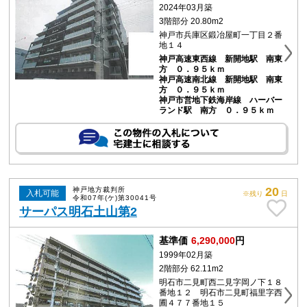
2024年03月築
3階部分 20.80m2
神戸市兵庫区鍛冶屋町一丁目２番
地１４
神戸高速東西線 新開地駅 南東
方 ０．９５ｋｍ
神戸高速南北線 新開地駅 南東
方 ０．９５ｋｍ
神戸市営地下鉄海岸線 ハーバー
ランド駅 南方 ０．９５ｋｍ
20
神戸地方裁判所
入札可能
※残り
日
令和07年(ケ)第30041号
サーパス明石土山第2
基準価
6,290,000
円
1999年02月築
2階部分 62.11m2
明石市二見町西二見字岡ノ下１８
番地１２ 明石市二見町福里字西
圃４７７番地１５