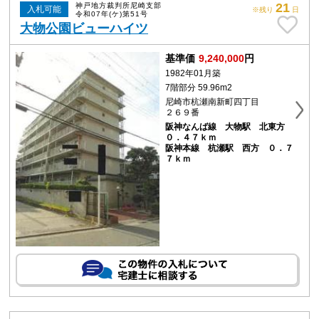
21
神戸地方裁判所尼崎支部
入札可能
※残り
日
令和07年(ケ)第51号
大物公園ビューハイツ
基準価
9,240,000
円
1982年01月築
7階部分 59.96m2
尼崎市杭瀬南新町四丁目
２６９番
阪神なんば線 大物駅 北東方
０．４７ｋｍ
阪神本線 杭瀬駅 西方 ０．７
７ｋｍ