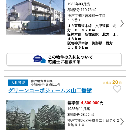
1982年03月築
3階部分 110.78m2
神戸市灘区曾和町一丁目
１５番１
ＪＲ東海道本線 六甲道駅 北
方 ０．９７ｋｍ
阪神本線 新在家駅 北方 １．
４８ｋｍ
阪急神戸本線 御影駅 西方
１．５９ｋｍ
20
神戸地方裁判所
入札可能
※残り
日
令和08年(ヌ)第11号
グリーンコーポジェームス山二番館
基準価
4,800,000
円
1985年11月築
3階部分 68.56m2
神戸市垂水区松風台二丁目７６２
番地９１０