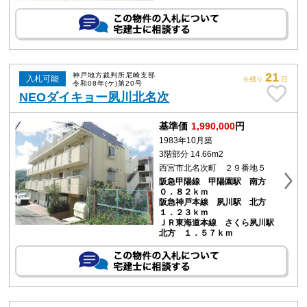
21
神戸地方裁判所尼崎支部
入札可能
※残り
日
令和08年(ケ)第20号
NEOダイキョー夙川北名次
基準価
1,990,000
円
1983年10月築
3階部分 14.66m2
西宮市北名次町 ２９番地５
阪急甲陽線 甲陽園駅 南方
０．８２ｋｍ
阪急神戸本線 夙川駅 北方
１．２３ｋｍ
ＪＲ東海道本線 さくら夙川駅
北方 １．５７ｋｍ