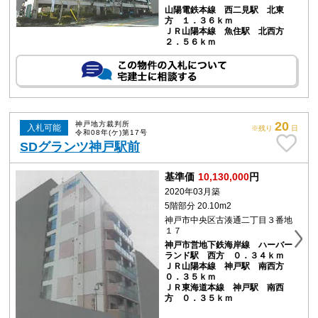
山陽電鉄本線 西二見駅 北東
方 １．３６ｋｍ
ＪＲ山陽本線 魚住駅 北西方
２．５６ｋｍ
20
神戸地方裁判所
入札可能
※残り
日
令和08年(ケ)第17号
SDグランツ神戸駅前
基準価
10,130,000
円
2020年03月築
5階部分 20.10m2
神戸市中央区古湊通二丁目３番地
１７
神戸市営地下鉄海岸線 ハーバー
ランド駅 西方 ０．３４ｋｍ
ＪＲ山陽本線 神戸駅 南西方
０．３５ｋｍ
ＪＲ東海道本線 神戸駅 南西
方 ０．３５ｋｍ