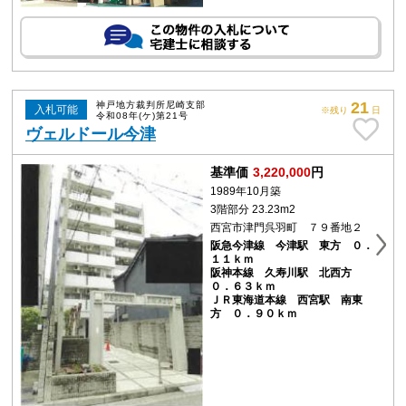
21
神戸地方裁判所尼崎支部
入札可能
※残り
日
令和08年(ケ)第21号
ヴェルドール今津
基準価
3,220,000
円
1989年10月築
3階部分 23.23m2
西宮市津門呉羽町 ７９番地２
阪急今津線 今津駅 東方 ０．
１１ｋｍ
阪神本線 久寿川駅 北西方
０．６３ｋｍ
ＪＲ東海道本線 西宮駅 南東
方 ０．９０ｋｍ