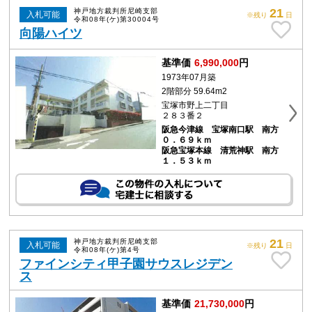
21
神戸地方裁判所尼崎支部
入札可能
※残り
日
令和08年(ケ)第30004号
向陽ハイツ
基準価
6,990,000
円
1973年07月築
2階部分 59.64m2
宝塚市野上二丁目
２８３番２
阪急今津線 宝塚南口駅 南方
０．６９ｋｍ
阪急宝塚本線 清荒神駅 南方
１．５３ｋｍ
21
神戸地方裁判所尼崎支部
入札可能
※残り
日
令和08年(ケ)第4号
ファインシティ甲子園サウスレジデン
ス
基準価
21,730,000
円