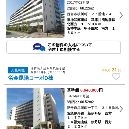
2017年02月築
2階部分 68.22m2
西宮市枝川町 ２７番地２４
阪神武庫川線 武庫川団地前駅
北西方 １．２０ｋｍ
阪神本線 甲子園駅 南方 １．
５０ｋｍ
21
神戸地方裁判所尼崎支部
入札可能
※残り
日
令和08年(ケ)第30005号
労金昆陽コーポD棟
基準価
8,640,000
円
1976年06月築
8階部分 66.52m2
伊丹市昆陽南一丁目 ３４５番地
阪急伊丹線 新伊丹駅 西方
１．７７ｋｍ
ＪＲ福知山線 伊丹駅 西方
２．２２ｋｍ