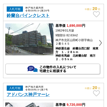
20
神戸地方裁判所
入札可能
※残り
日
令和08年(ケ)第28号
鈴蘭台パインクレスト
基準価
1,690,000
円
1982年01月築
9階部分 82.63m2
神戸市北区山田町小部字南山
２番５４５
神鉄粟生線 鈴蘭台西口駅 南東
方 １．２８ｋｍ
神鉄有馬線 北鈴蘭台駅 南方
２．０５ｋｍ
20
神戸地方裁判所
入札可能
※残り
日
令和08年(ケ)第7号
アドバンス神戸マーレ
基準価
9,720,000
円