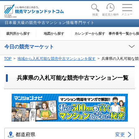
toggle
naviga
メニュー
最近見た物件
検索
日本最大級の競売中古マンション情報専門サイト
裁判所から探す
地図から探す
カレンダーから探す
事件番号一覧から
今日の競売マーケット
【2026年08月06日(木)】
TOP
地域から入札可能な競売中古マンションを探す
兵庫県の入札可能な競
閲覧開始：
横須賀
、
太田
、
上田
、
直方
、
大牟田
、
横手
兵庫県の入札可能な競売中古マンション一覧
都道府県
変更