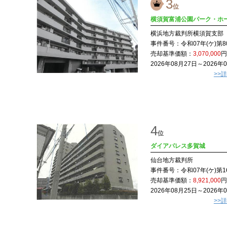
3
位
横須賀富浦公園パーク・ホ
横浜地方裁判所横須賀支部
事件番号：
令和07年(ケ)第8
売却基準価額：
3,070,000
円
2026年08月27日～2026年
>>
4
位
ダイアパレス多賀城
仙台地方裁判所
事件番号：
令和07年(ケ)第1
売却基準価額：
8,921,000
円
2026年08月25日～2026年
>>