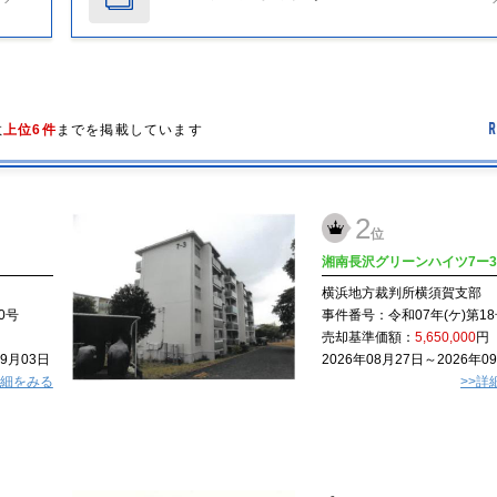
数
上位6件
までを掲載しています
2
位
湘南長沢グリーンハイツ7ー
横浜地方裁判所横須賀支部
0号
事件番号：
令和07年(ケ)第1
売却基準価額：
5,650,000
円
09月03日
2026年08月27日～2026年0
詳細をみる
>>詳