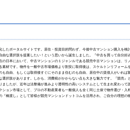
化したポータルサイトです。居住・投資目的問わず、今後中古マンション購入を検
自由な選択肢を提案したい！という思いから誕生しました。『中古を買って自分好
在の日本において、中古マンションの１ジャンルである競売中古マンションは、リ
る素材です。物件を一般中古市場価格より割安に取得後は、スケルトンリフォーム
のも自由、もしくは取得後すぐにそのまま住むのも自由、居住中の賃借人がいれば
な選択肢があります。しかも、消費税がかからない点も大きな魅力です。『競売』
りましたが、近年は法整備が進みより透明性の高いシステムとして生まれ変わって
クション市場として、プロの不動産業者も一般個人も全く同じ土俵で物件選び・入
の『橋渡し』として皆様が競売マンションドットコムを活用され、ご自分の理想の