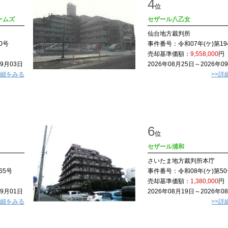
4
位
ームズ
セザール八乙女
仙台地方裁判所
0号
事件番号：
令和07年(ケ)第19
売却基準価額：
9,558,000
円
09月03日
2026年08月25日～2026年0
詳細をみる
>>詳
6
位
セザール浦和
さいたま地方裁判所本庁
65号
事件番号：
令和08年(ケ)第5
売却基準価額：
1,380,000
円
09月01日
2026年08月19日～2026年0
詳細をみる
>>詳