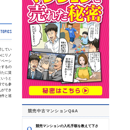
討してい
みにリノ
ノベーシ
をするの
新たに賃
というと
誰でも参
札ができ
物件と巡
競売中古マンションQ&A
競売マンションの入札手順を教えて下さ