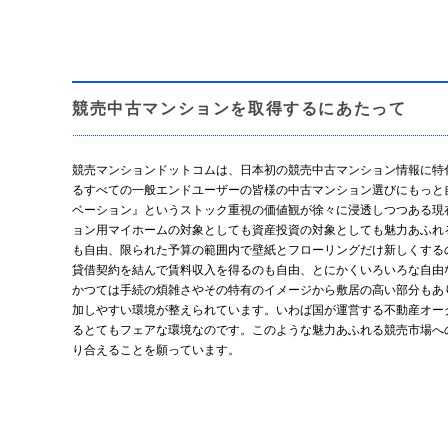
競売中古マンションを取得するにあたって
競売マンションドットコムは、日本初の競売中古マンション情報に特
るすべての一般エンドユーザーの皆様の中古マンション選びにもっと
ベーション』というストック重視の価値観が徐々に浸透しつつある現
ョン用マイホームの対象としても資産投資の対象としても魅力あふれ
も自由、限られた予算の範囲内で壁紙とフローリングだけ新しくする
貸借契約を結んで賃料収入を得るのも自由、とにかくいろいろな自由
かつては手続の煩雑さやその特有のイメージから敷居の高い部分もあ
加しやすい環境が整えられています。いわば国が運営する不動産オー
るとてもフェアな環境なのです。このような魅力あふれる競売市場へ
り合えることを願っています。