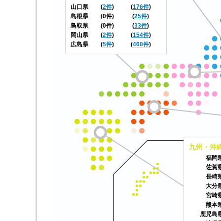
山口県
(
2件
)
(
176件
)
島根県
(0件)
(
25件
)
鳥取県
(0件)
(
33件
)
岡山県
(
2件
)
(
154件
)
広島県
(
5件
)
(
460件
)
九州・沖
福岡
佐賀
長崎
大分
宮崎
熊本
鹿児島