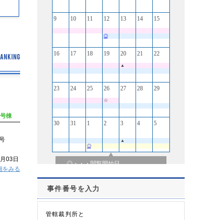
3号棟
8号
9月03日
細をみる
事件番号を入力
管轄裁判所と