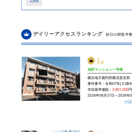
デイリーアクセスランキング
前日の閲覧件
1
位
池田マンション一号棟
横浜地方裁判所横須賀支部
事件番号：
令和07年(ヌ)第4
売却基準価額：
2,807,000
円
2026年08月27日～2026年
>>