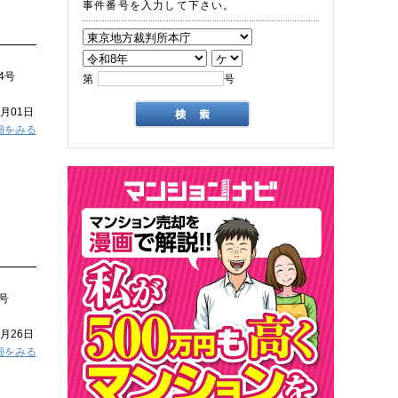
事件番号を入力して下さい。
4号
第
号
9月01日
細をみる
0号
8月26日
細をみる