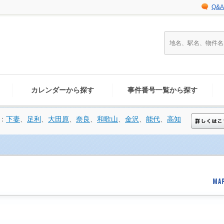
Q&A
カレンダーから探す
事件番号一覧から探す
：
下妻
、
足利
、
大田原
、
奈良
、
和歌山
、
金沢
、
能代
、
高知