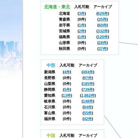
北海道・東北
入札可能
アーカイブ
北海道
(
3件
)
(
629件
)
青森県
(0件)
(
35件
)
岩手県
(
1件
)
(
60件
)
宮城県
(
2件
)
(
332件
)
福島県
(
1件
)
(
120件
)
山形県
(0件)
(
28件
)
秋田県
(0件)
(
37件
)
中部
入札可能
アーカイブ
新潟県
(
4件
)
(
494件
)
長野県
(0件)
(
97件
)
山梨県
(0件)
(
185件
)
静岡県
(
5件
)
(
739件
)
愛知県
(
13件
)
(
1,862件
)
岐阜県
(0件)
(
148件
)
石川県
(0件)
(
84件
)
富山県
(0件)
(
55件
)
福井県
(0件)
(
42件
)
中国
入札可能
アーカイブ