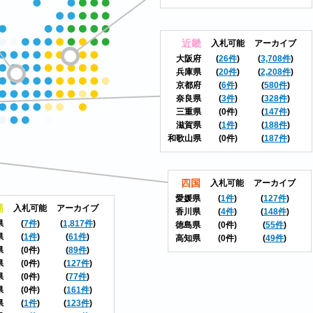
近畿
入札可能
アーカイブ
大阪府
(
26件
)
(
3,708件
)
兵庫県
(
20件
)
(
2,208件
)
京都府
(
6件
)
(
580件
)
奈良県
(
3件
)
(
328件
)
三重県
(0件)
(
147件
)
滋賀県
(
1件
)
(
188件
)
和歌山県
(0件)
(
187件
)
四国
入札可能
アーカイブ
愛媛県
(
1件
)
(
127件
)
縄
入札可能
アーカイブ
香川県
(
4件
)
(
148件
)
県
(
7件
)
(
1,817件
)
徳島県
(0件)
(
55件
)
県
(
1件
)
(
61件
)
高知県
(0件)
(
49件
)
県
(0件)
(
89件
)
県
(0件)
(
127件
)
県
(0件)
(
77件
)
県
(0件)
(
161件
)
県
(
1件
)
(
123件
)