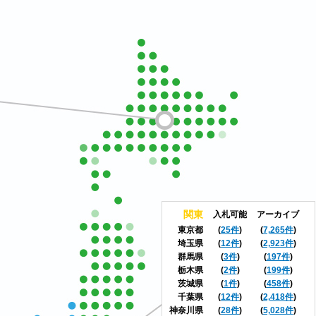
関東
入札可能
アーカイブ
東京都
(
25件
)
(
7,265件
)
埼玉県
(
12件
)
(
2,923件
)
群馬県
(
3件
)
(
197件
)
栃木県
(
2件
)
(
199件
)
茨城県
(
1件
)
(
458件
)
千葉県
(
12件
)
(
2,418件
)
神奈川県
(
28件
)
(
5,028件
)