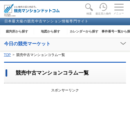
toggle
naviga
メニュー
最近見た物件
検索
日本最大級の競売中古マンション情報専門サイト
裁判所から探す
地図から探す
カレンダーから探す
事件番号一覧から
今日の競売マーケット
【2026年08月10日(月)】
TOP
競売中古マンションコラム一覧
閲覧開始：
高田
、
一宮
、
豊橋
、
米子
、
福岡
、
行橋
、
長崎
、
熊本
、
福島
競売中古マンションコラム一覧
スポンサーリンク